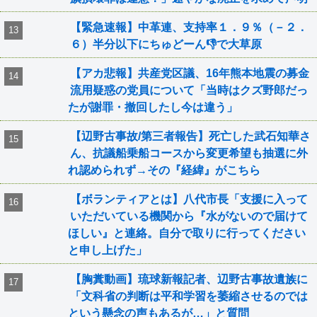
【緊急速報】中革連、支持率１．９％（－２．
６）半分以下にちゅどーん👎で大草原
【アカ悲報】共産党区議、16年熊本地震の募金
流用疑惑の党員について「当時はクズ野郎だっ
たが謝罪・撤回したし今は違う」
【辺野古事故/第三者報告】死亡した武石知華さ
ん、抗議船乗船コースから変更希望も抽選に外
れ認められず→その『経緯』がこちら
【ボランティアとは】八代市長「支援に入って
いただいている機関から『水がないので届けて
ほしい』と連絡。自分で取りに行ってください
と申し上げた」
【胸糞動画】琉球新報記者、辺野古事故遺族に
「文科省の判断は平和学習を萎縮させるのでは
という懸念の声もあるが…」と質問