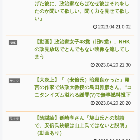
げた彼に、政治家ならばなぜ彼はそれをし
たのか聞いて欲しい。聞く力を見せて欲し
い」
2023.04.21 0:02
【動画】政治家女子48党（旧N党）、NHK
NHK
の政見放送でとんでもない映像を流してし
まう
2023.04.20 21:30
【大炎上】「（安倍氏）暗殺良かった」発
サヨク
言の作家で法政大教授の島田雅彦さん、“コ
ニタンイズム溢れる謝罪(?)で無事燃料投下
2023.04.20 20:20
【陰謀論】孫崎享さん「鳩山氏との対談
民主党
で、安倍氏銃殺は山上氏ではないと説明」
（動画あり）