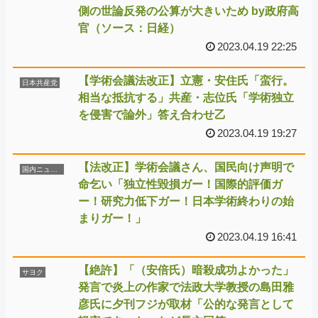
側の世論反発の公算が大きいため by政府高
官（ソース：日経）
2023.04.19 22:25
【学術会議法改正】立憲・安住氏「蛮行。
日本共産党
相当な抵抗する」共産・志位氏「学術独立
を侵害で論外」答え合わせ乙
2023.04.19 19:27
【法改正】学術会議さん、国民向け声明で
国内ニュース
命乞い「独立性毀損ガー！国際的評価ガ
ー！研究力低下ガー！日本学術終わりの始
まりガー！」
2023.04.19 16:41
【絶許】「（安倍氏）暗殺成功よかった」
サヨク
発言で炎上の作家で法政大学教授の島田雅
彦氏に夕刊フジが取材「公的な発言として