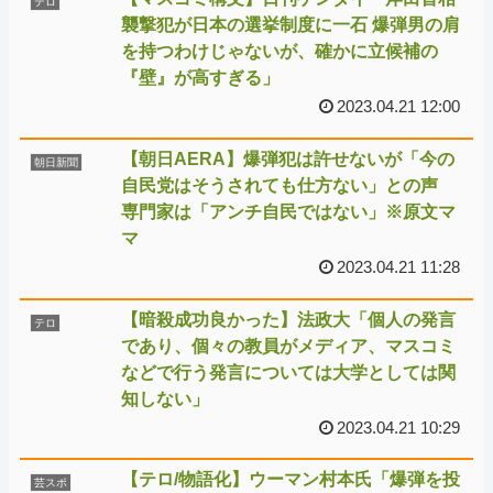
テロ
襲撃犯が日本の選挙制度に一石 爆弾男の肩
を持つわけじゃないが、確かに立候補の
『壁』が高すぎる」
2023.04.21 12:00
【朝日AERA】爆弾犯は許せないが「今の
朝日新聞
自民党はそうされても仕方ない」との声
専門家は「アンチ自民ではない」※原文マ
マ
2023.04.21 11:28
【暗殺成功良かった】法政大「個人の発言
テロ
であり、個々の教員がメディア、マスコミ
などで行う発言については大学としては関
知しない」
2023.04.21 10:29
【テロ/物語化】ウーマン村本氏「爆弾を投
芸スポ