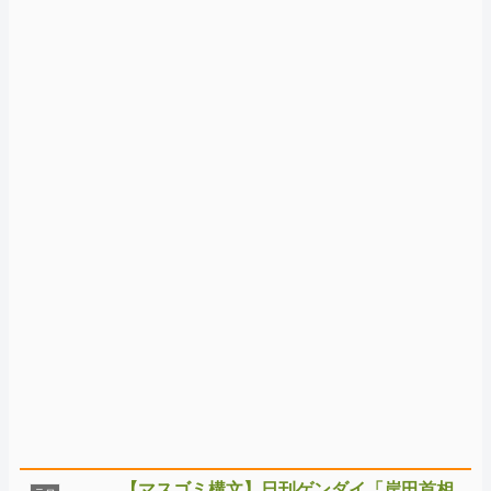
【マスゴミ構文】日刊ゲンダイ「岸田首相