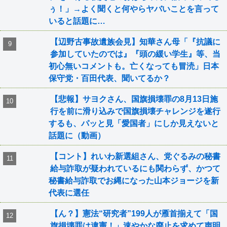
ぅ！」→よく聞くと何やらヤバいことを言って
いると話題に…
【辺野古事故遺族会見】知華さん母「『抗議に
参加していたのでは』『頭の緩い学生』等、当
初心無いコメントも。亡くなっても冒涜」日本
保守党・百田代表、聞いてるか？
【悲報】サヨクさん、国旗損壊罪の8月13日施
行を前に滑り込みで国旗損壊チャレンジを遂行
するも、パッと見「愛国者」にしか見えないと
話題に（動画）
【コント】れいわ新選組さん、党ぐるみの秘書
給与詐取が疑われているにも関わらず、かつて
秘書給与詐取でお縄になった山本ジョージを新
代表に選任
【ん？】憲法“研究者”199人が雁首揃えて「国
旗損壊罪は違憲！」速やかな廃止を求めて声明