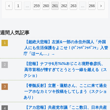
1
…
259
260
261
262
263
…
266
週間人気記事
【超絶大悲報】左派&一部の永住外国人「外国
人にも生活保護をよこせ！(ﾊﾞﾝｯﾊﾞﾝｯﾊﾞﾝｯ」入管
庁「ほーん…」→
【悲報】ナフサ6月ﾂﾑﾂﾑおじこと境野春彦氏、
高市首相が憎すぎてとうとう一線を越える（ス
クショ）
【脊髄反射】立憲・蓮舫さん、ここに来て過去
一アホなカミツキ投稿をしてしまう（スクショ
あり）
【アカ悲報】共産党市議「ここ数日、日本共産