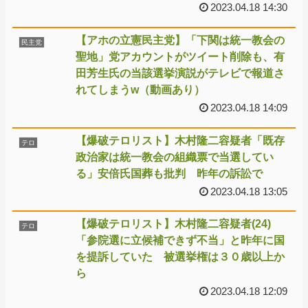
2023.04.18 14:30
【アホの立憲民主党】「下関は統一教会の
民主党
聖地」党アカウントがツイート削除も、有
田芳生氏の当該選挙演説がテレビで報道さ
れてしまうw（動画あり）
2023.04.18 14:09
【爆破テロリスト】木村隆二容疑者「既存
テロ
政治家は統一教会の組織票で当選してい
る」安倍氏国葬も批判 昨年の訴訟で
2023.04.18 13:05
【爆破テロリスト】木村隆二容疑者(24)
テロ
「参院選に立候補できず不当」と昨年に国
を提訴していた 被選挙権は３０歳以上か
ら
2023.04.18 12:09