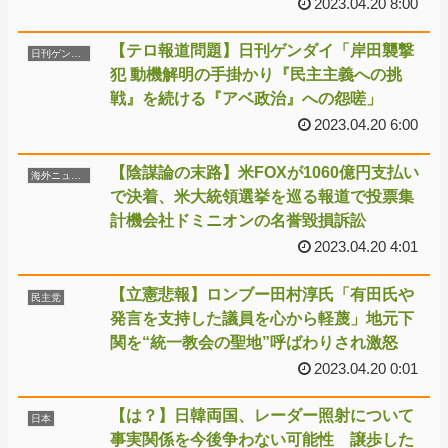
2023.04.20 8:00
【テロ報道問題】日刊ゲンダイ「岸田襲撃
日刊ゲンダイ
犯 動機解明の手掛かり『民主主義への挑
戦』を続ける『アベ政治』への怨嗟」
2023.04.20 6:00
【陰謀論の末路】米FOXが1060億円支払い
海外ニュース
で決着、米大統領選挙を巡る報道で投票集
計機会社ドミニオンの名誉毀損訴訟
2023.04.20 4:01
【立憲悲報】ロンブー田村淳氏「有田氏や
民主党
発言を支持した議員を心から軽蔑」地元下
関を“統一教会の聖地”呼ばわりされ激怒
2023.04.20 0:01
【は？】日韓両国、レーダー照射について
日本
事実関係を今後争わない可能性 譲歩した