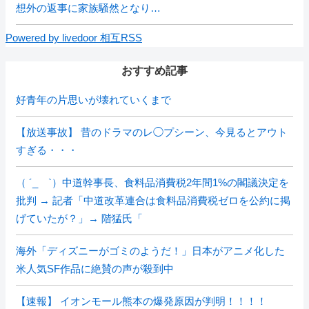
想外の返事に家族騒然となり…
Powered by livedoor 相互RSS
おすすめ記事
好青年の片思いが壊れていくまで
【放送事故】 昔のドラマのレ◯プシーン、今見るとアウト
すぎる・・・
（ ´_ゝ`）中道幹事長、食料品消費税2年間1%の閣議決定を
批判 → 記者「中道改革連合は食料品消費税ゼロを公約に掲
げていたが？」→ 階猛氏「
海外「ディズニーがゴミのようだ！」日本がアニメ化した
米人気SF作品に絶賛の声が殺到中
【速報】 イオンモール熊本の爆発原因が判明！！！！