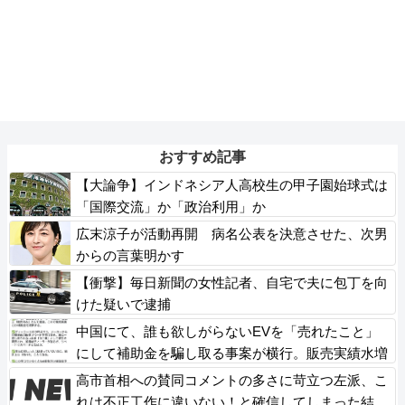
おすすめ記事
【大論争】インドネシア人高校生の甲子園始球式は
「国際交流」か「政治利用」か
広末涼子が活動再開 病名公表を決意させた、次男
からの言葉明かす
【衝撃】毎日新聞の女性記者、自宅で夫に包丁を向
けた疑いで逮捕
中国にて、誰も欲しがらないEVを「売れたこと」
にして補助金を騙し取る事案が横行。販売実績水増
し
高市首相への賛同コメントの多さに苛立つ左派、こ
れは不正工作に違いない！と確信してしまった結