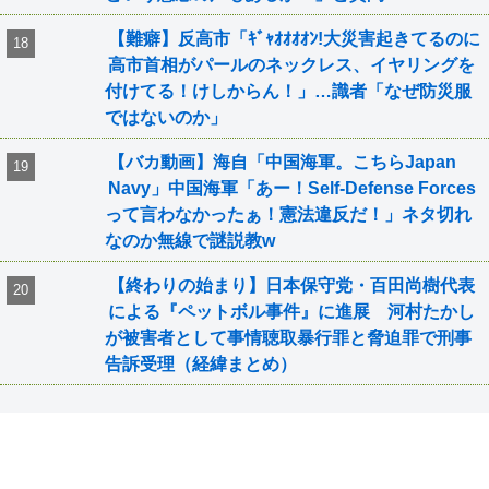
【難癖】反高市「ｷﾞｬｵｵｵｵﾝ!大災害起きてるのに
高市首相がパールのネックレス、イヤリングを
付けてる！けしからん！」…識者「なぜ防災服
ではないのか」
【バカ動画】海自「中国海軍。こちらJapan
Navy」中国海軍「あー！Self-Defense Forces
って言わなかったぁ！憲法違反だ！」ネタ切れ
なのか無線で謎説教w
【終わりの始まり】日本保守党・百田尚樹代表
による『ペットボル事件』に進展 河村たかし
が被害者として事情聴取暴行罪と脅迫罪で刑事
告訴受理（経緯まとめ）