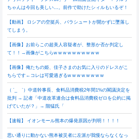
ちゃんは今回も美しい…。前作で助けたシィルもいるぞ！
【動画】 ロシアの空挺兵、パラシュートが開かずに墜落し
てしまう。
【画像】お前らこの超美人容疑者が、整形か否か判定し
て！！→画像がこちらw w w w w w w w w w
【画像】俺たちの姫、佳子さまのお気に入りのドレスがこ
ちらです←コレは可愛過ぎるw w w w w w w w
（ ´_ゝ`）中道幹事長、食料品消費税2年間1%の閣議決定を
批判 → 記者「中道改革連合は食料品消費税ゼロを公約に掲
げていたが？」→ 階猛氏「
【速報】 イオンモール熊本の爆発原因が判明！！！！
思い通りに動かない熊本被災者に左派が我慢ならなくなっ