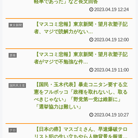
軽率であった」など長文回答
2023.04.19 12:24
【マスコミ悲報】東京新聞・望月衣塑子記
東京新聞
者、マジで読解力がない…
2023.04.19 12:00
【マスコミ悲報】東京新聞・望月衣塑子記
原発
者がマジで不勉強な件…
2023.04.19 11:00
【国民・玉木代表】暴走コニタン要する立
国民民主党
憲をフルボッコ「政権を取れないし、取る
べきじゃない」「野党第一党は維新に」
「選挙協力は難しい」
2023.04.19 10:27
【日本の癌】マスゴミさん、早速爆破テロ
テロ
リスト犯の生い立ちやら人物背景を報道…