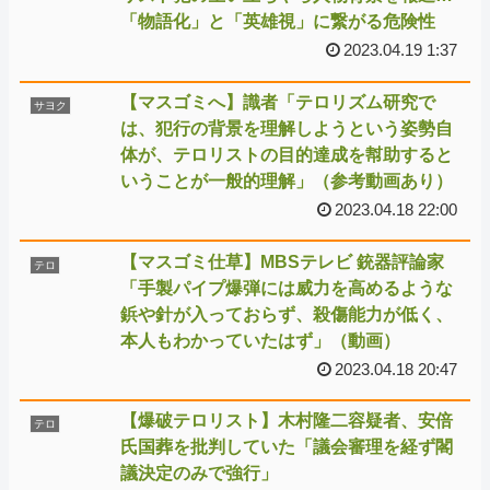
「物語化」と「英雄視」に繋がる危険性
2023.04.19 1:37
【マスゴミへ】識者「テロリズム研究で
サヨク
は、犯行の背景を理解しようという姿勢自
体が、テロリストの目的達成を幇助すると
いうことが一般的理解」（参考動画あり）
2023.04.18 22:00
【マスゴミ仕草】MBSテレビ 銃器評論家
テロ
「手製パイプ爆弾には威力を高めるような
鋲や針が入っておらず、殺傷能力が低く、
本人もわかっていたはず」（動画）
2023.04.18 20:47
【爆破テロリスト】木村隆二容疑者、安倍
テロ
氏国葬を批判していた「議会審理を経ず閣
議決定のみで強行」