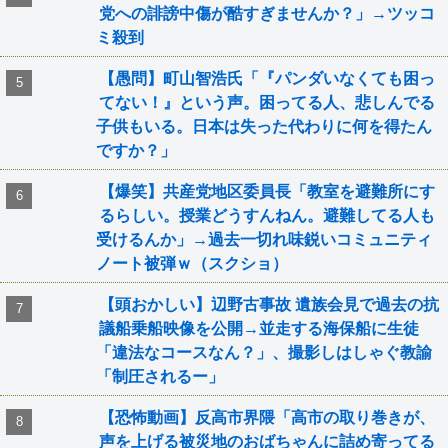
党への誹謗中傷が酷すぎませんか？」→ツッコ
ミ殺到
【愚問】町山智浩氏「『パンダいなくても困っ
てない！』という声。困ってる人、悲しんでる
子供もいる。日本は失った代わりに何を得たん
ですか？」
【爆笑】共産党地区委員長「教室を避難所にす
るらしい。授業どうすんねん。避難してる人も
受けるんか」→過去一切れ味鋭いコミュニティ
ノート被弾ｗ（スクショ）
【頭おかしい】辺野古事故 遺族会見で過去の抗
議船乗船映像を公開→並走する海保船に生徒
「違法なコースなん？」、撮影しはしゃぐ教諭
「制圧されるー」
【恐怖動画】反高市界隈「高市の取り巻きが、
声を上げる被災地のおばちゃんに詰め寄ってる