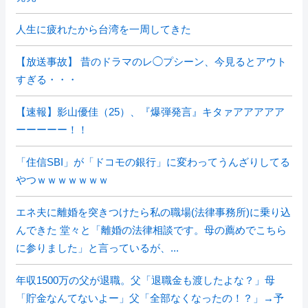
人生に疲れたから台湾を一周してきた
【放送事故】 昔のドラマのレ◯プシーン、今見るとアウト
すぎる・・・
【速報】影山優佳（25）、『爆弾発言』キタァアアアアア
ーーーーー！！
「住信SBI」が「ドコモの銀行」に変わってうんざりしてる
やつｗｗｗｗｗｗｗ
エネ夫に離婚を突きつけたら私の職場(法律事務所)に乗り込
んできた 堂々と「離婚の法律相談です。母の薦めでこちら
に参りました」と言っているが、...
年収1500万の父が退職。父「退職金も渡したよな？」母
「貯金なんてないよー」父「全部なくなったの！？」→予