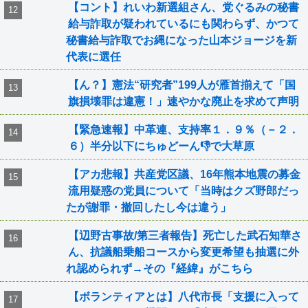
【コント】れいわ新選組さん、党ぐるみの秘書
給与詐取が疑われているにも関わらず、かつて
秘書給与詐取でお縄になった山本ジョージを新
代表に選任
【ん？】憲法“研究者”199人が雁首揃えて「国
旗損壊罪は違憲！」速やかな廃止を求めて声明
【緊急速報】中革連、支持率１．９％（－２．
６）半分以下にちゅどーん👎で大草原
【アカ悲報】共産党区議、16年熊本地震の募金
流用疑惑の党員について「当時はクズ野郎だっ
たが謝罪・撤回したし今は違う」
【辺野古事故/第三者報告】死亡した武石知華さ
ん、抗議船乗船コースから変更希望も抽選に外
れ認められず→その『経緯』がこちら
【ボランティアとは】八代市長「支援に入って