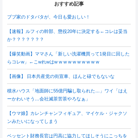
おすすめ記事
ブブ家のドタバタが、今日も愛おしい！
【速報】ルフィの幹部、懲役20年に決定する←コレは妥当
か？？？？？？？
【爆笑動画】ママさん「新しい洗濯機買って1発目に回した
らコレw」←こwれwはw w w w w w w w w w
【画像】 日本共産党の街宣車、ほんと碌でもないな
積水ハウス「地面師に55億円騙し取られた…」ワイ「はえ
ーかわいそう…会社滅茶苦茶やろなぁ」
【ウマ娘】カレンチャンフィギュア、マイケル・ジャクソ
ンみたいになってしまう
ベッセント財務長官は円高に協力してほしそうにこっちを