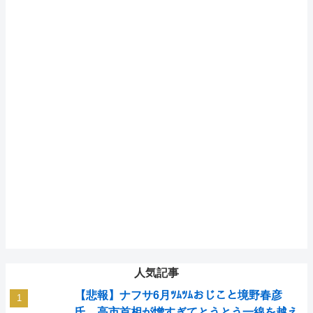
人気記事
【悲報】ナフサ6月ﾂﾑﾂﾑおじこと境野春彦
氏、高市首相が憎すぎてとうとう一線を越え