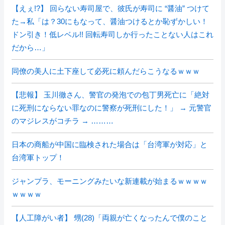
【えぇ!?】 回らない寿司屋で、彼氏が寿司に “醤油” つけて
た→私「は？30にもなって、醤油つけるとか恥ずかしい！
ドン引き！低レベル!! 回転寿司しか行ったことない人はこれ
だから…」
同僚の美人に土下座して必死に頼んだらこうなるｗｗｗ
【悲報】 玉川徹さん、警官の発泡での包丁男死亡に「絶対
に死刑にならない罪なのに警察が死刑にした！」 → 元警官
のマジレスがコチラ → ………
日本の商船が中国に臨検された場合は「台湾軍が対応」と
台湾軍トップ！
ジャンプラ、モーニングみたいな新連載が始まるｗｗｗｗ
ｗｗｗｗ
【人工障がい者】 甥(28)「両親が亡くなったんで僕のこと