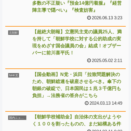
多数の不正疑い『預金14億円着服』『経営
陣主導で隠ぺい』『検査妨害』
2026.06.13 3:23
【超絶大朗報】立憲民主党の議員25人、満
北朝鮮
を持して「朝鮮学校に対する公的助成の実
現をめざす国会議員の会」結成！オブザー
バーに前川喜平氏！
2025.05.02 2:11
【国会動画】N党・浜田「拉致問題解決の
NHK党
ため、朝鮮総連を破産させるべき。傘下の
朝銀の破綻で、日本国民は１兆３千億円も
負担」→法務省の答弁がこちら
2024.03.13 14:49
【朝鮮学校補助金】自治体の支出がようや
国内ニュース
く１００を割ったものの、まだ結構ある件