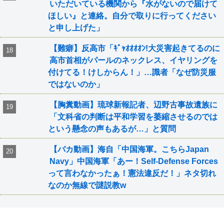
いただいている機関から『水がないので届けて
ほしい』と連絡。自分で取りに行ってください
と申し上げた」
【難癖】反高市「ｷﾞｬｵｵｵｵﾝ!大災害起きてるのに
高市首相がパールのネックレス、イヤリングを
付けてる！けしからん！」…識者「なぜ防災服
ではないのか」
【胸糞動画】琉球新報記者、辺野古事故遺族に
「文科省の判断は平和学習を萎縮させるのでは
という懸念の声もあるが…」と質問
【バカ動画】海自「中国海軍。こちらJapan
Navy」中国海軍「あー！Self-Defense Forces
って言わなかったぁ！憲法違反だ！」ネタ切れ
なのか無線で謎説教w