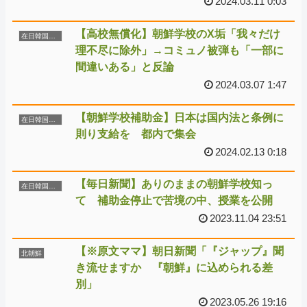
2024.03.11 0:03
【高校無償化】朝鮮学校のX垢「我々だけ
在日韓国朝鮮人
理不尽に除外」→コミュノ被弾も「一部に
間違いある」と反論
2024.03.07 1:47
【朝鮮学校補助金】日本は国内法と条例に
在日韓国朝鮮人
則り支給を 都内で集会
2024.02.13 0:18
【毎日新聞】ありのままの朝鮮学校知っ
在日韓国朝鮮人
て 補助金停止で苦境の中、授業を公開
2023.11.04 23:51
【※原文ママ】朝日新聞「『ジャップ』聞
北朝鮮
き流せますか 『朝鮮』に込められる差
別」
2023.05.26 19:16