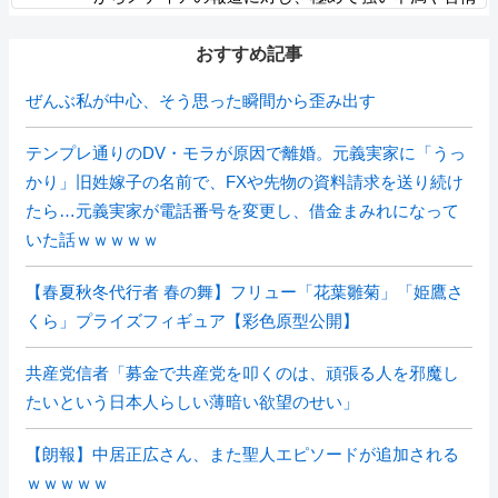
が出ている」記者「具体的には？」→
おすすめ記事
ぜんぶ私が中心、そう思った瞬間から歪み出す
テンプレ通りのDV・モラが原因で離婚。元義実家に「うっ
かり」旧姓嫁子の名前で、FXや先物の資料請求を送り続け
たら…元義実家が電話番号を変更し、借金まみれになって
いた話ｗｗｗｗｗ
【春夏秋冬代行者 春の舞】フリュー「花葉雛菊」「姫鷹さ
くら」プライズフィギュア【彩色原型公開】
共産党信者「募金で共産党を叩くのは、頑張る人を邪魔し
たいという日本人らしい薄暗い欲望のせい」
【朗報】中居正広さん、また聖人エピソードが追加される
ｗｗｗｗｗ