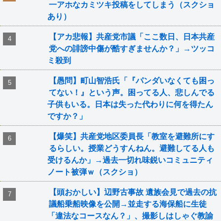
一アホなカミツキ投稿をしてしまう（スクショ
あり）
【アカ悲報】共産党市議「ここ数日、日本共産
党への誹謗中傷が酷すぎませんか？」→ツッコ
ミ殺到
【愚問】町山智浩氏「『パンダいなくても困っ
てない！』という声。困ってる人、悲しんでる
子供もいる。日本は失った代わりに何を得たん
ですか？」
【爆笑】共産党地区委員長「教室を避難所にす
るらしい。授業どうすんねん。避難してる人も
受けるんか」→過去一切れ味鋭いコミュニティ
ノート被弾ｗ（スクショ）
【頭おかしい】辺野古事故 遺族会見で過去の抗
議船乗船映像を公開→並走する海保船に生徒
「違法なコースなん？」、撮影しはしゃぐ教諭