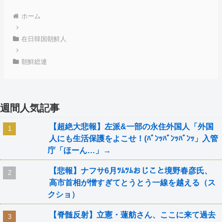
ホーム
在日韓国朝鮮人
朝鮮総連
週間人気記事
【超絶大悲報】左派&一部の永住外国人「外国
人にも生活保護をよこせ！(ﾊﾞﾝｯﾊﾞﾝｯﾊﾞﾝｯ」入管
庁「ほーん…」→
【悲報】ナフサ6月ﾂﾑﾂﾑおじこと境野春彦氏、
高市首相が憎すぎてとうとう一線を越える（ス
クショ）
【脊髄反射】立憲・蓮舫さん、ここに来て過去