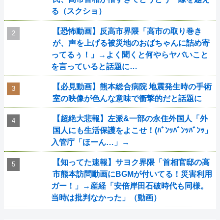
る（スクショ）
【恐怖動画】反高市界隈「高市の取り巻き
が、声を上げる被災地のおばちゃんに詰め寄
ってるぅ！」→よく聞くと何やらヤバいこと
を言っていると話題に…
【必見動画】熊本総合病院 地震発生時の手術
室の映像が色んな意味で衝撃的だと話題に
【超絶大悲報】左派&一部の永住外国人「外
国人にも生活保護をよこせ！(ﾊﾞﾝｯﾊﾞﾝｯﾊﾞﾝｯ」
入管庁「ほーん…」→
【知ってた速報】サヨク界隈「首相官邸の高
市熊本訪問動画にBGMが付いてる！災害利用
ガー！」→産経「安倍岸田石破時代も同様。
当時は批判なかった」（動画）