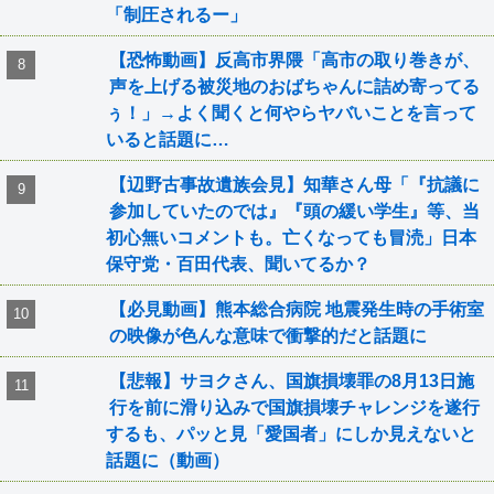
「制圧されるー」
【恐怖動画】反高市界隈「高市の取り巻きが、
声を上げる被災地のおばちゃんに詰め寄ってる
ぅ！」→よく聞くと何やらヤバいことを言って
いると話題に…
【辺野古事故遺族会見】知華さん母「『抗議に
参加していたのでは』『頭の緩い学生』等、当
初心無いコメントも。亡くなっても冒涜」日本
保守党・百田代表、聞いてるか？
【必見動画】熊本総合病院 地震発生時の手術室
の映像が色んな意味で衝撃的だと話題に
【悲報】サヨクさん、国旗損壊罪の8月13日施
行を前に滑り込みで国旗損壊チャレンジを遂行
するも、パッと見「愛国者」にしか見えないと
話題に（動画）