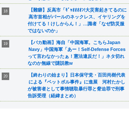
【難癖】反高市「ｷﾞｬｵｵｵｵﾝ!大災害起きてるのに
高市首相がパールのネックレス、イヤリングを
付けてる！けしからん！」…識者「なぜ防災服
ではないのか」
【バカ動画】海自「中国海軍。こちらJapan
Navy」中国海軍「あー！Self-Defense Forces
って言わなかったぁ！憲法違反だ！」ネタ切れ
なのか無線で謎説教w
【終わりの始まり】日本保守党・百田尚樹代表
による『ペットボル事件』に進展 河村たかし
が被害者として事情聴取暴行罪と脅迫罪で刑事
告訴受理（経緯まとめ）