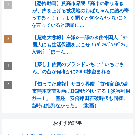
【恐怖動画】反高市界隈「高市の取り巻き
が、声を上げる被災地のおばちゃんに詰め寄
ってるぅ！」→よく聞くと何やらヤバいこと
を言っていると話題に…
【超絶大悲報】左派&一部の永住外国人「外
国人にも生活保護をよこせ！(ﾊﾞﾝｯﾊﾞﾝｯﾊﾞﾝｯ」
入管庁「ほーん…」→
【察し】佐賀のブランドいちご「いちごさ
ん」の苗が何者かに2000株盗まれる
【知ってた速報】サヨク界隈「首相官邸の高
市熊本訪問動画にBGMが付いてる！災害利用
ガー！」→産経「安倍岸田石破時代も同様。
当時は批判なかった」（動画）
おすすめ記事