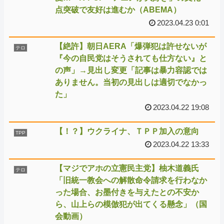
点突破で友好は進むか（ABEMA）
2023.04.23 0:01
【絶許】朝日AERA「爆弾犯は許せないが
テロ
『今の自民党はそうされても仕方ない』と
の声」→見出し変更「記事は暴力容認では
ありません。当初の見出しは適切でなかっ
た」
2023.04.22 19:08
【！？】ウクライナ、ＴＰＰ加入の意向
TPP
2023.04.22 13:33
【マジでアホの立憲民主党】柚木道義氏
テロ
「旧統一教会への解散命令請求を行わなか
った場合、お墨付きを与えたとの不安か
ら、山上らの模倣犯が出てくる懸念」（国
会動画）