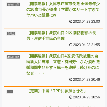
【開票速報】兵庫県芦屋市長選 全国最年少
地方自治体
の26歳市長が誕生！学歴がエリートすぎて
ヤバいと話題にw
2023.04.23 23:00
【開票速報】衆院山口２区 前防衛相の長
自民党
男・岸信千世氏の当確
2023.04.23 21:55
【開票速報】衆院山口4区 安倍氏後継の自
地方自治体
民新人に当確 立憲・有田芳生さん惨敗 選
挙期間中ひたすら統一を連呼し続けたのに
なぜ・・・
2023.04.23 20:46
【定期】中国「TPPに参加させろ」
TPP
2023.04.23 18:56