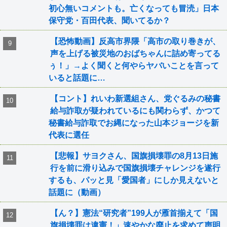
初心無いコメントも。亡くなっても冒涜」日本
保守党・百田代表、聞いてるか？
【恐怖動画】反高市界隈「高市の取り巻きが、
声を上げる被災地のおばちゃんに詰め寄ってる
ぅ！」→よく聞くと何やらヤバいことを言って
いると話題に…
【コント】れいわ新選組さん、党ぐるみの秘書
給与詐取が疑われているにも関わらず、かつて
秘書給与詐取でお縄になった山本ジョージを新
代表に選任
【悲報】サヨクさん、国旗損壊罪の8月13日施
行を前に滑り込みで国旗損壊チャレンジを遂行
するも、パッと見「愛国者」にしか見えないと
話題に（動画）
【ん？】憲法“研究者”199人が雁首揃えて「国
旗損壊罪は違憲！」速やかな廃止を求めて声明