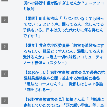
党への誹謗中傷が酷すぎませんか？」→ツッコ
ミ殺到
【愚問】町山智浩氏「『パンダいなくても困っ
てない！』という声。困ってる人、悲しんでる
子供もいる。日本は失った代わりに何を得たん
ですか？」
【爆笑】共産党地区委員長「教室を避難所にす
るらしい。授業どうすんねん。避難してる人も
受けるんか」→過去一切れ味鋭いコミュニティ
ノート被弾ｗ（スクショ）
【頭おかしい】辺野古事故 遺族会見で過去の抗
議船乗船映像を公開→並走する海保船に生徒
「違法なコースなん？」、撮影しはしゃぐ教諭
「制圧されるー」
【辺野古事故遺族会見】知華さん母「『抗議に
参加していたのでは』『頭の緩い学生』等、当