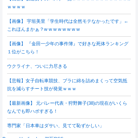
ｗｗｗｗ
【画像】 宇垣美里「学生時代は全然モテなかったです」←
これほんまかぁ？w w w w w w w w
【画像】 『金田一少年の事件簿』で好きな死体ランキング
１位がこちら！
ウクライナ、ついに力尽きる
【悲報】女子自転車競技、ブラに綿を詰めまくって空気抵
抗を減らすチート技が発覚ｗｗｗ
【最新画像】 元バレー代表・狩野舞子(38)の現在がいくら
なんでも即ハボすぎる！
専門家「日本車はダサい、見てて恥ずかしい」