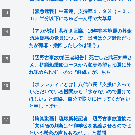
【緊急速報】中革連、支持率１．９％（－２．
６）半分以下にちゅどーん👎で大草原
【アカ悲報】共産党区議、16年熊本地震の募金
流用疑惑の党員について「当時はクズ野郎だっ
たが謝罪・撤回したし今は違う」
【辺野古事故/第三者報告】死亡した武石知華さ
ん、抗議船乗船コースから変更希望も抽選に外
れ認められず→その『経緯』がこちら
【ボランティアとは】八代市長「支援に入って
いただいている機関から『水がないので届けて
ほしい』と連絡。自分で取りに行ってください
と申し上げた」
【胸糞動画】琉球新報記者、辺野古事故遺族に
「文科省の判断は平和学習を萎縮させるのでは
という懸念の声もあるが…」と質問