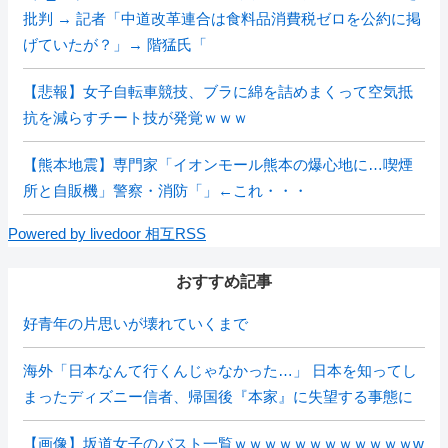
批判 → 記者「中道改革連合は食料品消費税ゼロを公約に掲
げていたが？」→ 階猛氏「
【悲報】女子自転車競技、ブラに綿を詰めまくって空気抵
抗を減らすチート技が発覚ｗｗｗ
【熊本地震】専門家「イオンモール熊本の爆心地に…喫煙
所と自販機」警察・消防「」←これ・・・
Powered by livedoor 相互RSS
おすすめ記事
好青年の片思いが壊れていくまで
海外「日本なんて行くんじゃなかった…」 日本を知ってし
まったディズニー信者、帰国後『本家』に失望する事態に
【画像】坂道女子のバスト一覧ｗｗｗｗｗｗｗｗｗｗｗｗw