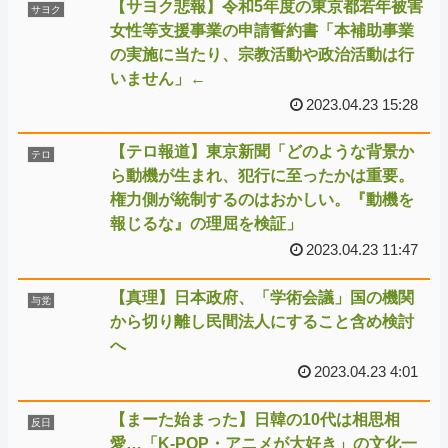
【サヨク悲報】令和5年度の東京都若年被害
サヨク
女性等支援事業の申請誓約書「本補助事業
の実施に当たり、宗教活動や政治活動は行
いません」←
2023.04.23 15:28
【テロ報道】東京新聞「どのような背景か
テロ
ら動機が生まれ、犯行に至ったかは重要。
権力側が統制するのはおかしい。『動機を
報じるな』の理屈を検証」
2023.04.23 11:47
【真理】日本政府、「学術会議」国の機関
与党
から切り離し民間法人にすること含め検討
へ
2023.04.23 4:01
【まーた始まった】日韓の10代は相思相
反日
愛…「K-POP・アニメが大好き」の文化一