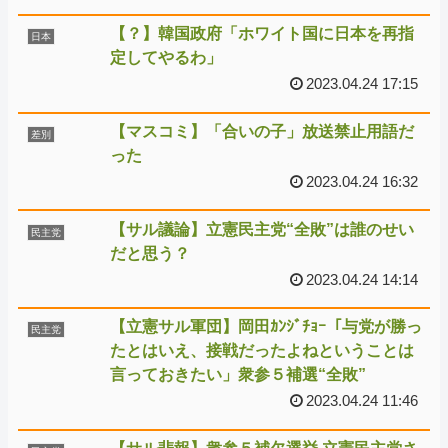
【？】韓国政府「ホワイト国に日本を再指
日本
定してやるわ」
2023.04.24 17:15
【マスコミ】「合いの子」放送禁止用語だ
差別
った
2023.04.24 16:32
【サル議論】立憲民主党“全敗”は誰のせい
民主党
だと思う？
2023.04.24 14:14
【立憲サル軍団】岡田ｶﾝｼﾞﾁｮｰ「与党が勝っ
民主党
たとはいえ、接戦だったよねということは
言っておきたい」衆参５補選“全敗”
2023.04.24 11:46