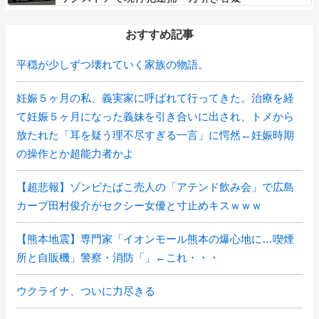
おすすめ記事
平穏が少しずつ壊れていく家族の物語。
妊娠５ヶ月の私、義実家に呼ばれて行ってきた。治療を経
て妊娠５ヶ月になった義妹を引き合いに出され、トメから
放たれた「耳を疑う理不尽すぎる一言」に愕然←妊娠時期
の操作とか超能力者かよ
【超悲報】ゾンビたばこ売人の「アテンド飲み会」で広島
カープ田村俊介がセクシー女優と寸止めキスｗｗｗ
【熊本地震】専門家「イオンモール熊本の爆心地に…喫煙
所と自販機」警察・消防「」←これ・・・
ウクライナ、ついに力尽きる