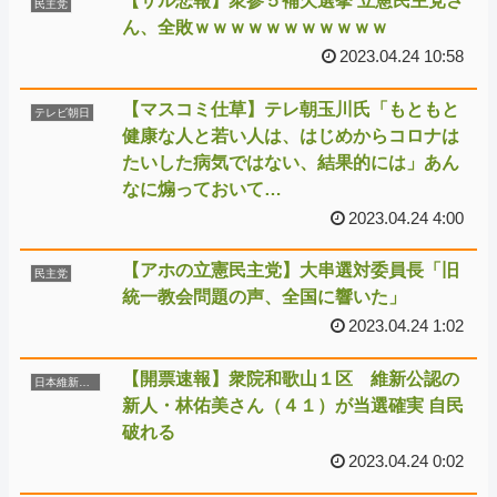
【サル悲報】衆参５補欠選挙 立憲民主党さ
民主党
ん、全敗ｗｗｗｗｗｗｗｗｗｗｗ
2023.04.24 10:58
【マスコミ仕草】テレ朝玉川氏「もともと
テレビ朝日
健康な人と若い人は、はじめからコロナは
たいした病気ではない、結果的には」あん
なに煽っておいて…
2023.04.24 4:00
【アホの立憲民主党】大串選対委員長「旧
民主党
統一教会問題の声、全国に響いた」
2023.04.24 1:02
【開票速報】衆院和歌山１区 維新公認の
日本維新の会
新人・林佑美さん（４１）が当選確実 自民
破れる
2023.04.24 0:02