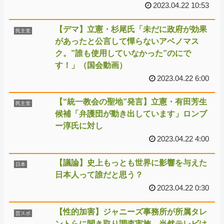
2023.04.22 10:53
【デマ】立憲・杉尾氏「未だに政府が効果
民主党
があったと公言して憚らないアベノマス
ク。”誰も使用していなかった”のにで
す！」（国会動画）
2023.04.22 6:00
【“統一教会の聖地”発言】立憲・有田芳生
民主党
候補「弁護団が動き出しています」ロンブ
ー淳氏に対し
2023.04.22 4:00
【議論】史上もっとも世界に影響を与えた
日本
日本人って誰だと思う？
2023.04.22 0:30
【性的加害】ジャニーズ事務所が所属タレ
芸スポ
ントらに聞き取り調査実施 当然テレビは