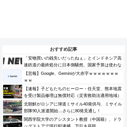
おすすめ記事
「安物買いの銭失いだったねぇ」とインドネシア高
速鉄道の最終処分に日本側騒然、国家予算は使わな
いというと何が財源なんだ？
【悲報】Google、Geminiが大赤字ｗｗｗｗｗｗｗ
ｗｗ
【速報】子どもたちのヒーロー・任天堂、熊本地震
を受け製品修理は無償対応（災害救助法適用地域）
義援金5000万円寄付
北朝鮮がロシアに弾道ミサイル40発供与、ミサイル
部隊90人派遣開始…さらに80発見通し！
関西学院大学のアシスタント教授（中国籍）、ドラ
ッグストアで現行犯逮捕 万引き容疑