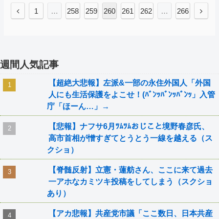
1
…
258
259
260
261
262
…
266
週間人気記事
【超絶大悲報】左派&一部の永住外国人「外国
人にも生活保護をよこせ！(ﾊﾞﾝｯﾊﾞﾝｯﾊﾞﾝｯ」入管
庁「ほーん…」→
【悲報】ナフサ6月ﾂﾑﾂﾑおじこと境野春彦氏、
高市首相が憎すぎてとうとう一線を越える（ス
クショ）
【脊髄反射】立憲・蓮舫さん、ここに来て過去
一アホなカミツキ投稿をしてしまう（スクショ
あり）
【アカ悲報】共産党市議「ここ数日、日本共産