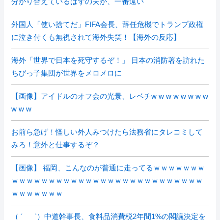
分かり合えているはずの夫が、一番遠い
外国人「使い捨てだ」FIFA会長、辞任危機でトランプ政権
に泣き付くも無視されて海外失笑！【海外の反応】
海外「世界で日本を死守するぞ！」 日本の消防署を訪れた
ちびっ子集団が世界をメロメロに
【画像】アイドルのオフ会の光景、レベチw w w w w w w w
w w w
お前ら急げ！怪しい外人みつけたら法務省にタレコミして
みろ！意外と仕事するぞ？
【画像】 福岡、こんなのが普通に走ってるｗｗｗｗｗｗｗ
ｗｗｗｗｗｗｗｗｗｗｗｗｗｗｗｗｗｗｗｗｗｗｗｗｗｗ
ｗｗｗｗｗｗｗ
（ ´_ゝ`）中道幹事長、食料品消費税2年間1%の閣議決定を