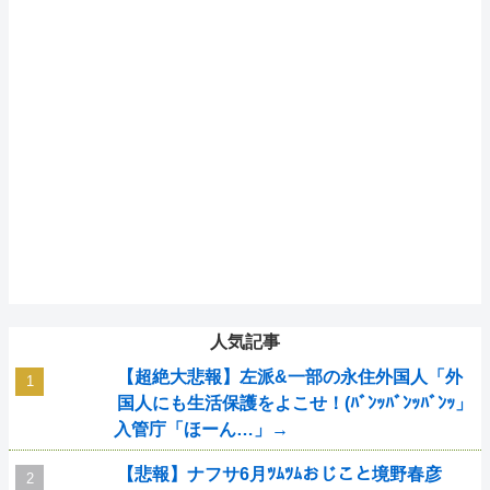
人気記事
【超絶大悲報】左派&一部の永住外国人「外
国人にも生活保護をよこせ！(ﾊﾞﾝｯﾊﾞﾝｯﾊﾞﾝｯ」
入管庁「ほーん…」→
【悲報】ナフサ6月ﾂﾑﾂﾑおじこと境野春彦