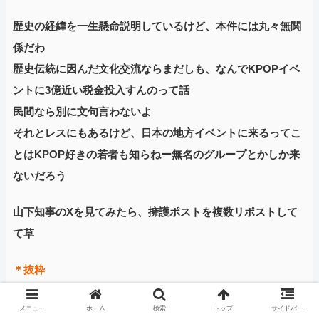
歴史の経緯を一生懸命説明しているけど、本件には丸々無関
係だわ
歴史伝統に因んだ文化交流ならまだしも、なんでKPOPイベ
ントに3億近い税金投入すんのって話
民間なら別に文句言わないよ
それとレスにもあるけど、日本の地方イベントに来るってこ
とはKPOP好きの若者も知らねー無名のグループとかしか来
ないだろう
山下知事のXを見てみたら、擁護ポストを複数リポストして
て草
＊抜粋
メニュー
ホーム
検索
トップ
サイドバー