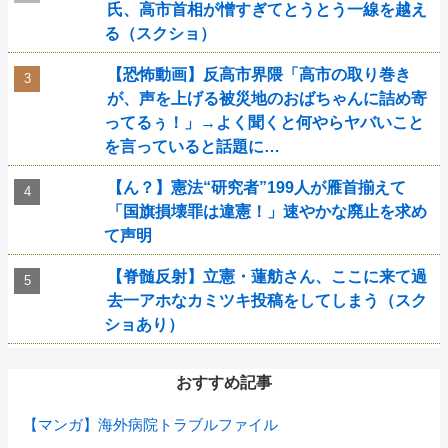
氏、高市首相が憎すぎてとうとう一線を越え
る（スクショ）
【恐怖動画】反高市界隈「高市の取り巻き
が、声を上げる被災地のおばちゃんに詰め寄
ってるぅ！」→よく聞くと何やらヤバいこと
を言っていると話題に…
【ん？】憲法“研究者”199人が雁首揃えて
「国旗損壊罪は違憲！」速やかな廃止を求め
て声明
【脊髄反射】立憲・蓮舫さん、ここに来て過
去一アホなカミツキ投稿をしてしまう（スク
ショあり）
おすすめ記事
【マンガ】海外病院トラブルファイル