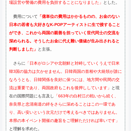
場設営や警備の費用を負担することになりました」
とした。
費用について
「億単位の費用はかかるものの、お金のない
日本の若者も大好きなK-POPアーティストに生で接すること
ができ、これから両国の親善を担っていく世代同士の交流を
深められる。そうしたお金に代え難い価値が生み出されると
判断しました」
と主張。
さらに
「日本がロシアや北朝鮮と対峙していくうえで日米
韓3国の協力は欠かせません。日韓両国の首相や大統領が誰に
なろうとも、日韓関係を良好に保つには、地方間や民間の交
流は重要であり、両国政府もこれを後押ししています」
と現
在の国際問題にも言及し
「663年の白村江の戦いから続く、
奈良県と忠清南道の絆をさらに深めることはこの一環であ
り、高い安いという次元だけで考えるべきではありません。
本県の本イベント開催の趣旨をご理解ただければ幸いです」
と理解を求めた。