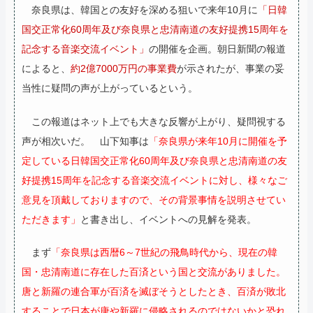
奈良県は、韓国との友好を深める狙いで来年10月に
「日韓
国交正常化60周年及び奈良県と忠清南道の友好提携15周年を
記念する音楽交流イベント」
の開催を企画。朝日新聞の報道
によると、
約2億7000万円の事業費
が示されたが、事業の妥
当性に疑問の声が上がっているという。
この報道はネット上でも大きな反響が上がり、疑問視する
声が相次いだ。
山下知事は
「奈良県が来年10月に開催を予
定している日韓国交正常化60周年及び奈良県と忠清南道の友
好提携15周年を記念する音楽交流イベントに対し、様々なご
意見を頂戴しておりますので、その背景事情を説明させてい
ただきます」
と書き出し、イベントへの見解を発表。
まず
「奈良県は西暦6～7世紀の飛鳥時代から、現在の韓
国・忠清南道に存在した百済という国と交流がありました。
唐と新羅の連合軍が百済を滅ぼそうとしたとき、百済が敗北
することで日本が唐や新羅に侵略されるのではないかと恐れ