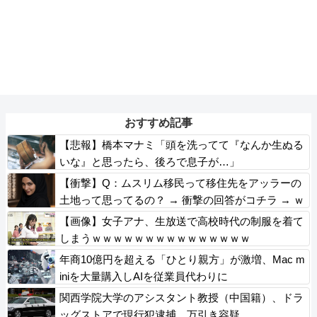
おすすめ記事
【悲報】橋本マナミ「頭を洗ってて『なんか生ぬる
いな』と思ったら、後ろで息子が…」
【衝撃】Q：ムスリム移民って移住先をアッラーの
土地って思ってるの？ → 衝撃の回答がコチラ → ｗ
ｗｗｗｗｗｗｗｗｗｗｗｗｗ
【画像】女子アナ、生放送で高校時代の制服を着て
しまうｗｗｗｗｗｗｗｗｗｗｗｗｗｗｗ
年商10億円を超える「ひとり親方」が激増、Mac m
iniを大量購入しAIを従業員代わりに
関西学院大学のアシスタント教授（中国籍）、ドラ
ッグストアで現行犯逮捕 万引き容疑