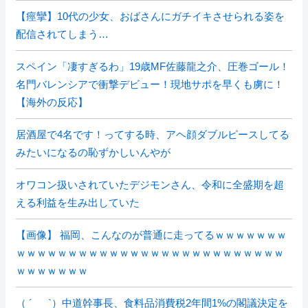
【痙攣】10代の少女、おばさんにガチイキさせられる姿を
配信されてしまう…
スペイン「凄すぎるわ」19歳MF佐藤龍之介、圧巻ゴール！
名門バレンシアで衝撃デビュー！現地サポを早くも虜に！
【海外の反応】
居酒屋で4名です！ってする時、アヘ顔ダブルピースしてる
みたいになるの恥ずかしいんやが
オワコン扱いされていたデジモンさん、令和に全盛期を超
える利益を生み出していた
【画像】 福岡、こんなのが普通に走ってるｗｗｗｗｗｗｗ
ｗｗｗｗｗｗｗｗｗｗｗｗｗｗｗｗｗｗｗｗｗｗｗｗｗｗ
ｗｗｗｗｗｗｗ
（ ´_ゝ`）中道幹事長、食料品消費税2年間1%の閣議決定を