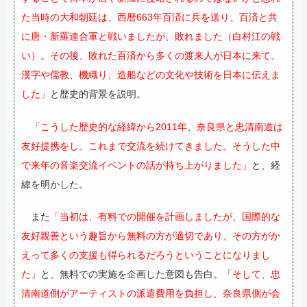
た当時の大和朝廷は、西暦663年百済に兵を送り、百済と共
に唐・新羅連合軍と戦いましたが、敗れました（白村江の戦
い）。その後、敗れた百済から多くの渡来人が日本に来て、
漢字や儒教、機織り、造船などの文化や技術を日本に伝えま
した」
と歴史的背景を説明。
「こうした歴史的な経緯から2011年、奈良県と忠清南道は
友好提携をし、これまで交流を続けてきました。そうした中
で来年の音楽交流イベントの話が持ち上がりました」
と、経
緯を明かした。
また
「当初は、有料での開催を計画しましたが、国際的な
友好親善という趣旨から無料の方が適切であり、その方がか
えって多くの支援も得られるだろうということになりまし
た」
と、無料での実施を企画した意図も告白。
「そして、忠
清南道側がアーティストの派遣費用を負担し、奈良県側が会