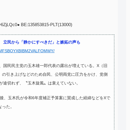
Fy6ZjLQc0● BE:135853815-PLT(13000)
 立民から「静かにすべきだ」と嫉妬の声も
6IS4IMFSBOYXBIBM2VALFOMWY/
、国民民主党の玉木雄一郎代表の露出が増えている。X（旧
壁」の引き上げなどのため自民、公明両党に圧力をかけ、党側
が途切れず、〝玉木旋風〟は衰えていない。
午後、玉木氏が令和6年度補正予算案に賛成した経緯などをXで
なった。