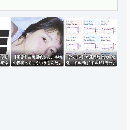
Powered by livedoor 相互RSS
て取り
【画像】吉岡里帆さん、本物
【バルス】米雇用統計大幅悪
体絶命
の役者ってこういうもんだよ
化 ドル円は1ドル157円台ま
会に矛
なと話題に
で急落
節操の
出