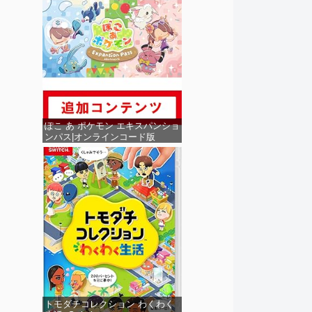
ぽこ あ ポケモン エキスパンショ
ンパス|オンラインコード版
トモダチコレクション わくわく