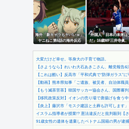
秋田県職員さん、会見をバスローブ＆喫煙スタイルで対応して.
ジャンポケ斎藤と代理人のやりとり、「地獄すぎて完全にコン.
【画像】 日本共産党の街宣車、ほんと碌でもないな
積水ハウス「地面師に55億円騙し取られた…」ワイ「はえー.
海外「新キャラもヤバいｗ」
【悲報】 ドル円、年末150円割れへｗｗｗｗｗ
外国人「日本の未来は
ヤニねこ第6話の海外反応
だ」16歳MF三井寺眞
【悲報】同性愛者女さん「女と付き合うの地獄すぎる、男はど.
ゴール！久保建英超え歴
ダイアンのじゃない方がユースケさんになってしまっていると.
位の記録！3得点に絡む
で海外絶賛！【海外の
高配当をうたった「みんなで大家さん」→実態は2881億円..
大変だけど幸せ。等身大の子育て物語。
【さようなら】れいわ大石あきこさん、離党報告&
同僚の美人に土下座して必死に頼んだらこうなるwww
【これは酷い】反高市「平和式典で“防弾ガラス”に
【韓国サッカー協会】外国人審判約10人に性的接待か 計1..
【動画】熊本県知事「ご遺族、被災者、自治体職員か
中国外務省「日本は原爆落とされて当然。どの国も同情なんか.
【もう滅茶苦茶】韓国サッカー協会さん、国際審判員ら
日本共産党の街宣車が電柱に衝突「居眠りをしてしまった」同.
【移民政策反対】イオンの売り場で唐揚げを食う中
女さん「丁度いいマッチョが好き」←これｗｗｗｗｗ
【炎上】藤沢市「モスク建設と土葬も許可します」
【怒報】 国税庁「あのさぁ！君らがちゃんと納税してくれな.
イスラム指導者が授業!? 憲法違反だと批判殺到【
【衝撃】 大阪府警、ミナミの“ベトナムビル”を家宅捜索し...
91歳女性の遺体を遺棄したベトナム国籍の男が逮捕さ
【悲報】 ワイ「ラーメン一袋だけじゃ足らんわ！二袋作った.