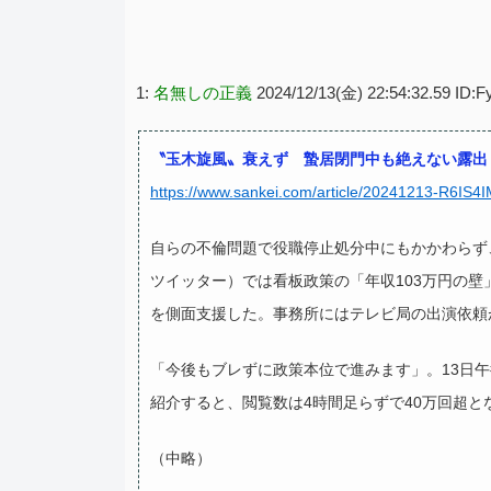
1:
名無しの正義
2024/12/13(金) 22:54:32.59 ID:
〝玉木旋風〟衰えず 蟄居閉門中も絶えない露出
https://www.sankei.com/article/20241213-R
自らの不倫問題で役職停止処分中にもかかわらず
ツイッター）では看板政策の「年収103万円の
を側面支援した。事務所にはテレビ局の出演依頼
「今後もブレずに政策本位で進みます」。13日
紹介すると、閲覧数は4時間足らずで40万回超と
（中略）