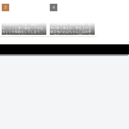
【脊髄反射】立憲・蓮舫さ
【恐怖動画】反高市界隈「高
ん、ここに来て過去一アホな
市の取り巻きが、声を上げる
カミツキ投稿をしてしまう
被災地のおばちゃんに詰め寄
（スクショあり）
ってるぅ！」→よく聞くと何
やらヤバいことを言っている
と話題に…