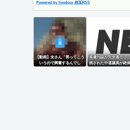
Powered by livedoor 相互RSS
Powered by livedoor 相互RSS
【動画】女さん「男ってこう
某週刊誌が完全逃亡し
いうので興奮するんでし
残された中道議員が絶
ょ？」→何かがおかしいｗｗ
の窮地、「今度は宏池
ｗｗ
先を向けたか……」と
無さに呆れる人が続