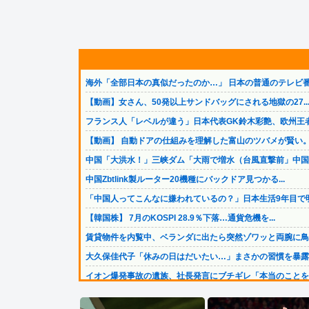
海外「全部日本の真似だったのか…」 日本の普通のテレビ番.
【動画】女さん、50発以上サンドバッグにされる地獄の27..
フランス人「レベルが違う」日本代表GK鈴木彩艶、欧州王者.
【動画】 自動ドアの仕組みを理解した富山のツバメが賢い
中国「大洪水！」三峡ダム「大雨で増水（台風直撃前」中国ダ.
中国Zbtlink製ルーター20機種にバックドア見つかる...
「中国人ってこんなに嫌われているの？」日本生活9年目で明.
【韓国株】 7月のKOSPI 28.9％下落…通貨危機を...
賃貸物件を内覧中、ベランダに出たら突然ゾワッと両腕に鳥肌.
大久保佳代子「休みの日はだいたい…」まさかの習慣を暴露ｗ.
イオン爆発事故の遺族、社長発言にブチギレ「本当のことを話.
高配当をうたった「みんなで大家さん」→実態は2881億円..