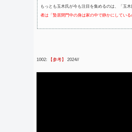
もっとも玉木氏が今も注目を集めるのは、「玉木
者は「蟄居閉門中の身は家の中で静かにしている
1002:
【参考】
2024//