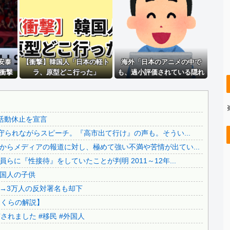
..
積水ハウス「地面師に55億円騙し取られた…」ワイ「はえー...
..
【画像】 女漫画家しか描かないバトル漫画のワンシーンが発...
【怒報】 国税庁「あのさぁ！君らがちゃんと納税してくれな...
..
【悲報】 財務省「レジ都合で消費税を0％にできません！」...
安泰
【さようなら】れいわ大石あきこさん、離党報告&活動休止を...
【衝撃】韓国人「日本の軽ト
海外「日本のアニメの中で
、衝撃
ラ、原型どこ行った」
も、過小評価されている隠れ
..
【衝撃】 大阪府警、ミナミの“ベトナムビル”を家宅捜索し...
代2
た名作といえばこの作品なん
..
【これは酷い】反高市「平和式典で“防弾ガラス”に守られな...
活躍
だよね・・・！」【海外の反
反応】
応】
.
【動画】熊本県知事「ご遺族、被災者、自治体職員からメディ...
活動休止を宣言
【もう滅茶苦茶】韓国サッカー協会さん、国際審判員らに『性...
守られながらスピーチ。『高市出て行け』の声も。そうい...
.
【移民政策反対】イオンの売り場で唐揚げを食う中国人の子供
らメディアの報道に対し、極めて強い不満や苦情が出てい...
..
【炎上】藤沢市「モスク建設と土葬も許可します」→3万人の...
に『性接待』をしていたことが判明 2011～12年...
..
91歳女性の遺体を遺棄したベトナム国籍の男が逮捕されまし...
国人の子供
日本旅行キャンセルすべきか…1万年ぶり史上最大級の火山の...
→3万人の反対署名も却下
..
無気力な韓国代表、オーストリアにも0-1で敗北…3月のA...
さくらの解説】
3.1節がある月なのに…3月のカレンダーに日本の富士山・...
れました #移民 #外国人
..
韓国代表、コートジボワールに0対4で完敗＝韓国の反応