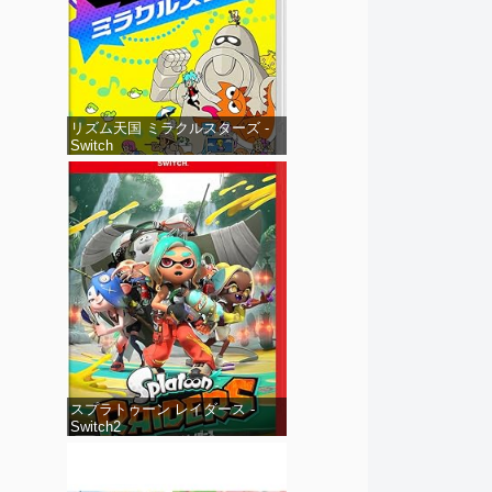
リズム天国 ミラクルスターズ -
Switch
スプラトゥーン レイダース -
Switch2