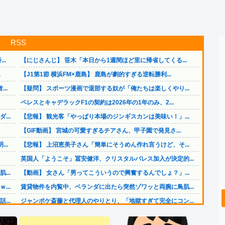
RSS
..
【にじさんじ】 笹木「本日から1週間ほど里に帰省してくる...
.
【J1第1節 横浜FM×鹿島】 鹿島が劇的すぎる逆転勝利...
..
【疑問】 スポーツ漫画で退部する奴が「俺たちは楽しくやり...
。
ペレスとキャデラックF1の契約は2026年の1年のみ、2...
..
【悲報】 観光客「やっぱり本場のジンギスカンは美味い！」...
【GIF動画】 宮城の可愛すぎるチアさん、甲子園で発見さ...
..
【悲報】 上沼恵美子さん「簡単にそうめん作れ言うけど、そ...
英国人「ようこそ」冨安健洋、クリスタルパレス加入が決定的...
..
【動画】 女さん「男ってこういうので興奮するんでしょ？」...
..
賃貸物件を内覧中、ベランダに出たら突然ゾワッと両腕に鳥肌...
..
ジャンポケ斎藤と代理人のやりとり、「地獄すぎて完全にコン...
.
【画像】 日本共産党の街宣車、ほんと碌でもないな