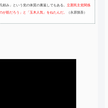
氏頼み」という党の体質の裏返しでもある。
立憲民主党関係
のが筋だろう」と「玉木人気」をねたんだ。
（永原慎吾）