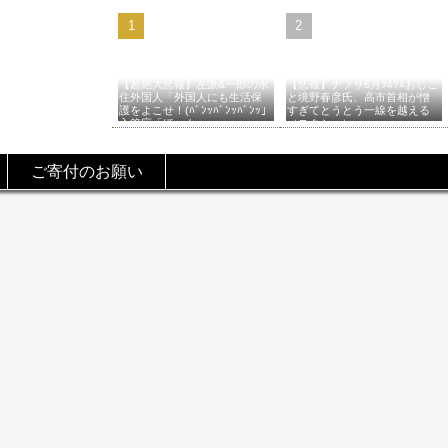
【超絶大悲報】左派&一部の永
【悲報】ナフサ6月ﾂﾑﾂﾑおじこ
住外国人「外国人にも生活保
と境野春彦氏、高市首相が憎
護をよこせ！(ﾊﾞﾝｯﾊﾞﾝｯﾊﾞﾝｯ」
すぎてとうとう一線を越える
入管庁「ほーん…」→
（スクショ）
ご寄付のお願い