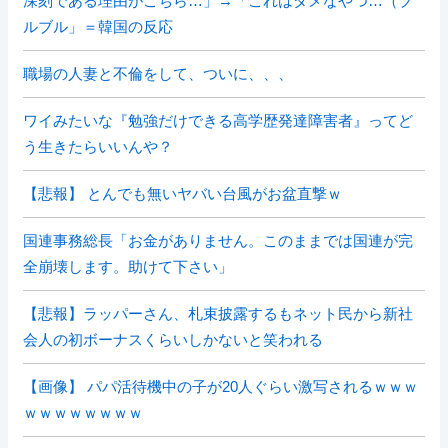
深刻である理由がこちら…」→「これはダメなやつ…（ブ
ルブル」＝韓国の反応
職場の人妻と不倫をして、ついに、、、
ワイみたいな『勉強だけできる高学歴発達障害者』ってど
う生きたらいいんや？
【悲報】 とんでも無いヤバい台風がお盆直撃ｗ
国連事務総長「お金がありません。このままでは国連が完
全崩壊します。助けて下さい」
【悲報】ラッパーさん、札束披露するもネット民から新社
会人の初ボーナスくらいしかないと笑われる
【画像】 パパ活待機中の子が20人ぐらい激写されるｗｗｗ
ｗｗｗｗｗｗｗｗ