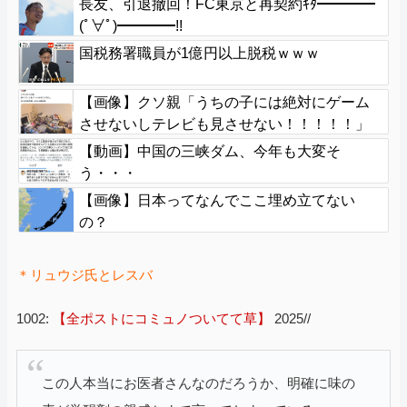
長友、引退撤回！FC東京と再契約ｷﾀ━━━━
(ﾟ∀ﾟ)━━━━!!
国税務署職員が1億円以上脱税ｗｗｗ
【画像】クソ親「うちの子には絶対にゲーム
させないしテレビも見させない！！！！！」
【動画】中国の三峡ダム、今年も大変そ
う・・・
【画像】日本ってなんでここ埋め立てない
の？
＊リュウジ氏とレスバ
1002:
【全ポストにコミュノついてて草】
2025//
この人本当にお医者さんなのだろうか、明確に味の