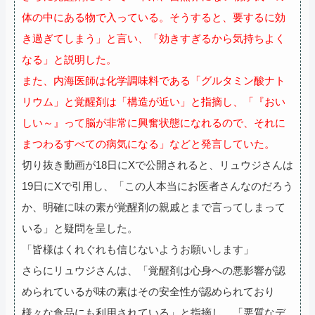
体の中にある物で入っている。そうすると、要するに効
き過ぎてしまう」と言い、「効きすぎるから気持ちよく
なる」と説明した。
また、内海医師は化学調味料である「グルタミン酸ナト
リウム」と覚醒剤は「構造が近い」と指摘し、「『おい
しい～』って脳が非常に興奮状態になれるので、それに
まつわるすべての病気になる」などと発言していた。
切り抜き動画が18日にXで公開されると、リュウジさんは
19日にXで引用し、「この人本当にお医者さんなのだろう
か、明確に味の素が覚醒剤の親戚とまで言ってしまって
いる」と疑問を呈した。
「皆様はくれぐれも信じないようお願いします」
さらにリュウジさんは、「覚醒剤は心身への悪影響が認
められているが味の素はその安全性が認められており
様々な食品にも利用されている」と指摘し、「悪質なデ