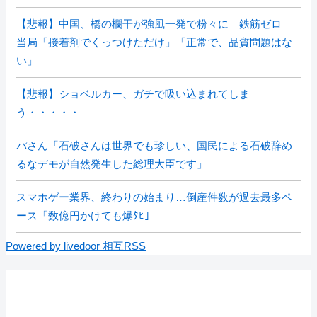
【悲報】中国、橋の欄干が強風一発で粉々に 鉄筋ゼロ
当局「接着剤でくっつけただけ」「正常で、品質問題はな
い」
【悲報】ショベルカー、ガチで吸い込まれてしま
う・・・・・
パさん「石破さんは世界でも珍しい、国民による石破辞め
るなデモが自然発生した総理大臣です」
スマホゲー業界、終わりの始まり…倒産件数が過去最多ペ
ース「数億円かけても爆ﾀﾋ」
Powered by livedoor 相互RSS