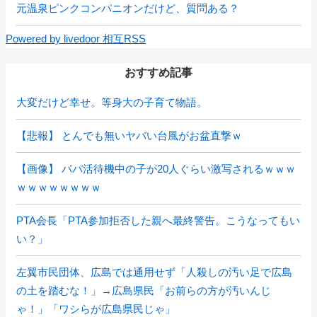
元温泉ピンクコンパニオンだけど、質問ある？
Powered by livedoor 相互RSS
おすすめ記事
大変だけど幸せ。等身大の子育て物語。
【悲報】 とんでも無いヤバい台風がお盆直撃ｗ
【画像】 パパ活待機中の子が20人ぐらい激写されるｗｗｗ
ｗｗｗｗｗｗｗｗ
PTA会長「PTA参加拒否した親へ最終警告。こうなってもい
い？」
左翼市民団体、広島では通用せず「人殺しの汚い足で広島
の土を踏むな！」→広島県民「お前らの方が汚いんじ
ゃ！」「ワシらが広島県民じゃ」