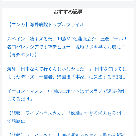
おすすめ記事
【マンガ】海外病院トラブルファイル
スペイン「凄すぎるわ」19歳MF佐藤龍之介、圧巻ゴール！
名門バレンシアで衝撃デビュー！現地サポを早くも虜に！
【海外の反応】
海外「日本なんて行くんじゃなかった…」 日本を知ってし
まったディズニー信者、帰国後『本家』に失望する事態に
イーロン・マスク「中国のロボットはデタラメで遠隔操作
してるだけ」
【悲報】ライブハウスさん、『奴隷』すぎる求人を公開し
て話題に
【悲報】ラッパーさん、札束披露するもネット民から新社