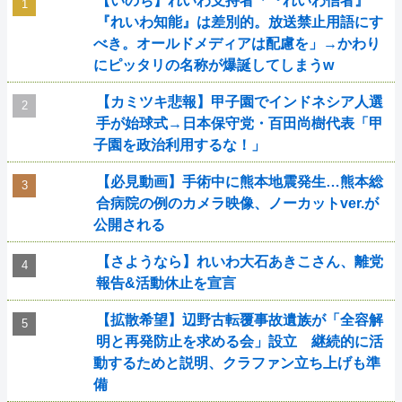
【いのち】れいわ支持者「『れいわ信者』
『れいわ知能』は差別的。放送禁止用語にす
べき。オールドメディアは配慮を」→かわり
にピッタリの名称が爆誕してしまうw
【カミツキ悲報】甲子園でインドネシア人選
手が始球式→日本保守党・百田尚樹代表「甲
子園を政治利用するな！」
【必見動画】手術中に熊本地震発生…熊本総
合病院の例のカメラ映像、ノーカットver.が
公開される
【さようなら】れいわ大石あきこさん、離党
報告&活動休止を宣言
【拡散希望】辺野古転覆事故遺族が「全容解
明と再発防止を求める会」設立 継続的に活
動するためと説明、クラファン立ち上げも準
備