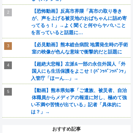
【恐怖動画】反高市界隈「高市の取り巻き
が、声を上げる被災地のおばちゃんに詰め寄
ってるぅ！」→よく聞くと何やらヤバいこと
を言っていると話題に…
【必見動画】熊本総合病院 地震発生時の手術
室の映像が色んな意味で衝撃的だと話題に
【超絶大悲報】左派&一部の永住外国人「外
国人にも生活保護をよこせ！(ﾊﾞﾝｯﾊﾞﾝｯﾊﾞﾝｯ」
入管庁「ほーん…」→
【動画】熊本県知事「ご遺族、被災者、自治
体職員からメディアの報道に対し、極めて強
い不満や苦情が出ている」記者「具体的に
は？」→
おすすめ記事