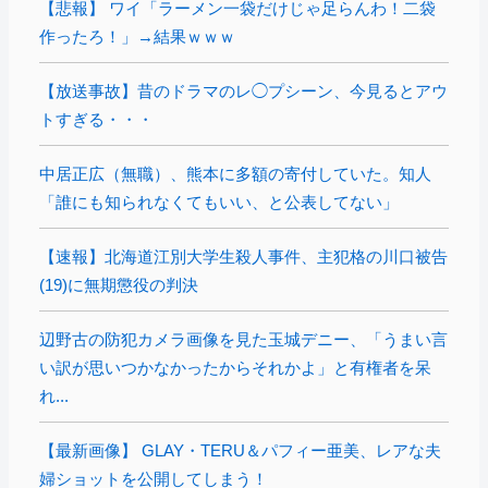
【悲報】 ワイ「ラーメン一袋だけじゃ足らんわ！二袋
作ったろ！」→結果ｗｗｗ
【放送事故】昔のドラマのレ◯プシーン、今見るとアウ
トすぎる・・・
中居正広（無職）、熊本に多額の寄付していた。知人
「誰にも知られなくてもいい、と公表してない」
【速報】北海道江別大学生殺人事件、主犯格の川口被告
(19)に無期懲役の判決
辺野古の防犯カメラ画像を見た玉城デニー、「うまい言
い訳が思いつかなかったからそれかよ」と有権者を呆
れ...
【最新画像】 GLAY・TERU＆パフィー亜美、レアな夫
婦ショットを公開してしまう！