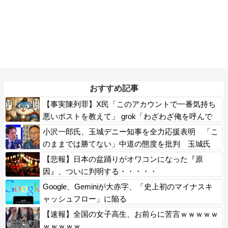
おすすめ記事
【事実陳列罪】X民「このアカウントで一番気持ち
悪いポストを教えて」 grok「わざわざ俺を呼んで
全ポスト漁らせようとしてるこのポストが一番気持
小沢一郎氏、玉城デニー知事を全力応援表明 「こ
ち悪い」
のままでは勝てない」中道の態度を批判 玉城氏
「小沢氏は政治の師匠」※中道は支援表明せず
【悲報】日本の盆踊りがオワコンになった『原
因』、ついに判明する・・・・・
Google、Geminiが大赤字、「史上初のマイナスキ
ャッシュフロー」に陥る
【速報】全国の女子高生、お前らに苦言ｗｗｗｗｗ
ｗｗｗｗｗ