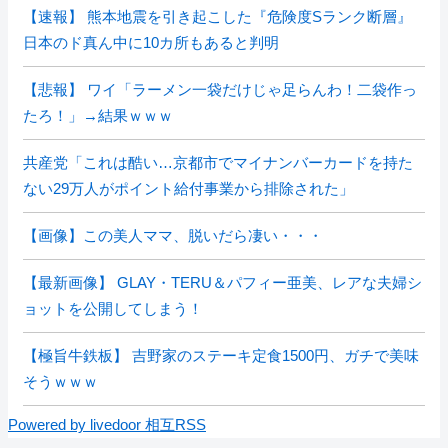
【速報】 熊本地震を引き起こした『危険度Sランク断層』
日本のド真ん中に10カ所もあると判明
【悲報】 ワイ「ラーメン一袋だけじゃ足らんわ！二袋作っ
たろ！」→結果ｗｗｗ
共産党「これは酷い…京都市でマイナンバーカードを持た
ない29万人がポイント給付事業から排除された」
【画像】この美人ママ、脱いだら凄い・・・
【最新画像】 GLAY・TERU＆パフィー亜美、レアな夫婦シ
ョットを公開してしまう！
【極旨牛鉄板】 吉野家のステーキ定食1500円、ガチで美味
そうｗｗｗ
Powered by livedoor 相互RSS