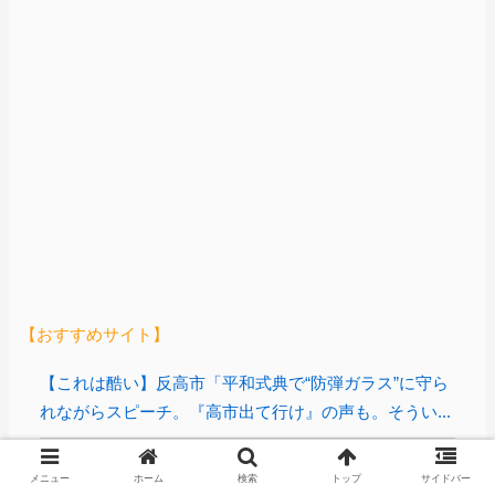
【おすすめサイト】
【これは酷い】反高市「平和式典で“防弾ガラス”に守ら
れながらスピーチ。『高市出て行け』の声も。そうい...
【閲覧注意動画】平和式典 広島ゲートパークにて中核
メニュー
ホーム
検索
トップ
サイドバー