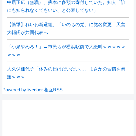
中居正広（無職）、熊本に多額の寄付していた。知人「誰
にも知られなくてもいい、と公表してない」
【衝撃】れいわ新選組、「いのちの党」に党名変更 天畠
大輔氏が共同代表へ
「小泉やめろ！」→市民らが横浜駅前で大絶叫ｗｗｗｗｗ
ｗｗｗ
大久保佳代子「休みの日はだいたい…」まさかの習慣を暴
露ｗｗｗ
Powered by livedoor 相互RSS