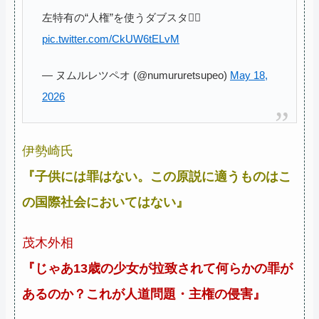
左特有の“人権”を使うダブスタ😮‍💨
pic.twitter.com/CkUW6tELvM
— ヌムルレツペオ (@numururetsupeo)
May 18,
2026
伊勢崎氏
『子供には罪はない。この原説に適うものはこ
の国際社会においてはない』
茂木外相
『じゃあ13歳の少女が拉致されて何らかの罪が
あるのか？これが人道問題・主権の侵害』