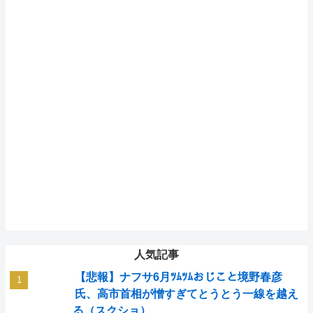
人気記事
【悲報】ナフサ6月ﾂﾑﾂﾑおじこと境野春彦
氏、高市首相が憎すぎてとうとう一線を越え
る（スクショ）