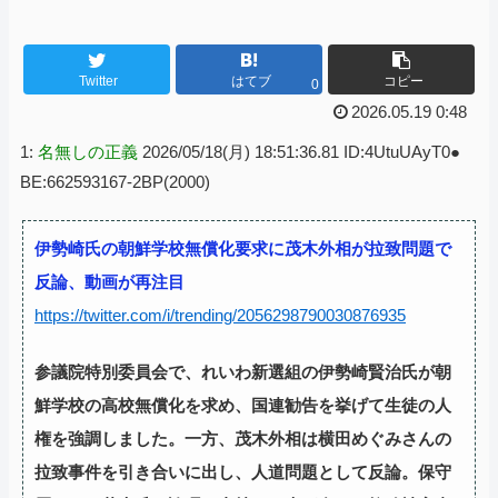
Twitter
はてブ
コピー
0
2026.05.19 0:48
1:
名無しの正義
2026/05/18(月) 18:51:36.81 ID:4UtuUAyT0●
BE:662593167-2BP(2000)
伊勢崎氏の朝鮮学校無償化要求に茂木外相が拉致問題で
反論、動画が再注目
https://twitter.com/i/trending/2056298790030876935
参議院特別委員会で、れいわ新選組の伊勢崎賢治氏が朝
鮮学校の高校無償化を求め、国連勧告を挙げて生徒の人
権を強調しました。一方、茂木外相は横田めぐみさんの
拉致事件を引き合いに出し、人道問題として反論。保守