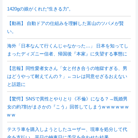
1420gの娘がくれた“生きる力”。
【動画】 自動ドアの仕組みを理解した富山のツバメが賢
い。
海外「日本なんて行くんじゃなかった…」 日本を知ってし
まったディズニー信者、帰国後『本家』に失望する事態に
【悲報】同性愛者女さん「女と付き合うの地獄すぎる、男
はどうやって耐えてんの？」←コレは同意せざるおえない
と話題に
【驚愕】SNSで異性とやりとり《不倫》になる？→既婚男
女の約7割がまさかの『こう』回答してしまうw w w w w w
w w
テスラ車を購入しようとしたユーザー、現車を処分して代
金を支払い、平日の納車日に予定を合わせた結果……