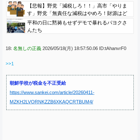
を決定 三重県
【悲報】野党「減税しろ！！」高市「やりま
す」野党「無責任な減税はやめろ！財源はど
うする????」
平和の日に黙祷もせずデモで暴れるパヨクさ
んたち
18:
名無しの正義
2026/05/18(月) 18:57:50.06 ID:tAhanvrF0
>>1
朝鮮学校が税金を不正受給
https://www.sankei.com/article/20260411-
MZKH2LVORNKZZB6XKAQCRTBUM4/