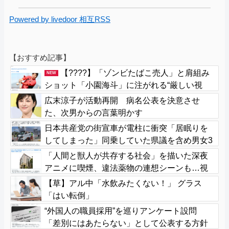
Powered by livedoor 相互RSS
【おすすめ記事】
【????】「ゾンビたばこ売人」と肩組み
NEW
ショット「小園海斗」に注がれる“厳しい視
線” 「レギュラー剥奪も選択肢のひとつに」
広末涼子が活動再開 病名公表を決意させ
た、次男からの言葉明かす
日本共産党の街宣車が電柱に衝突「居眠りを
してしまった」同乗していた県議を含め男女3
人重傷
「人間と獣人が共存する社会」を描いた深夜
アニメに喫煙、違法薬物の連想シーンも…視
聴者批判でBPO議論
【草】アル中「水飲みたくない！」 グラス
「はい転倒」
“外国人の職員採用”を巡りアンケート設問
「差別にはあたらない」として公表する方針