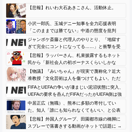
【悲報】れいわ大石あきこさん、活動休止。
小沢一郎氏、玉城デニー知事を全力応援表明
「このままでは勝てない」中道の態度を批判
玉城氏「小沢氏は政治の師匠」※中道は支援表
ジャンポケ斎藤と代理人のやりとり、「地獄す
明せず
ぎて完全にコントになってる……」と衝撃を受
ける人が続出中
【悲報】ラッパーさん、札束披露するもネット
民から「新社会人の初ボーナスくらいしかな
い」と笑われる
【物議】『みいちゃん』が現実で蔑称化？近大
准教授「文化芸術は人を傷つけてもよい。ただ
し傷つけ方がある」
FIFAとUEFAの争いが凄まじい泥沼状態に突入、
UEFAの要求を呑んだFIFAだったがUEFA側は強
硬姿勢を崩さず……
中居正広（無職）、熊本に多額の寄付してい
た。知人「誰にも知られなくてもいい、と公表
してない」
【悲報】外国人グループ、田園都市線の橋脚に
スプレーで落書きする動画がネットで話題に →