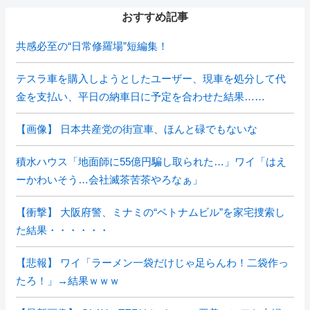
おすすめ記事
共感必至の“日常修羅場”短編集！
テスラ車を購入しようとしたユーザー、現車を処分して代
金を支払い、平日の納車日に予定を合わせた結果……
【画像】 日本共産党の街宣車、ほんと碌でもないな
積水ハウス「地面師に55億円騙し取られた…」ワイ「はえ
ーかわいそう…会社滅茶苦茶やろなぁ」
【衝撃】 大阪府警、ミナミの“ベトナムビル”を家宅捜索し
た結果・・・・・・
【悲報】 ワイ「ラーメン一袋だけじゃ足らんわ！二袋作っ
たろ！」→結果ｗｗｗ