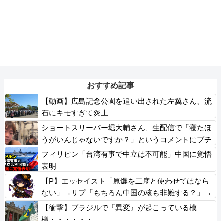
おすすめ記事
【動画】広島記念公園を追い出された左翼さん、流
石にキモすぎて炎上
ショートスリーパー堀大輔さん、生配信で「寝たほ
うがいんじゃないですか？」というコメントにブチ
ギレ！ガチで怖すぎると話題に・・・
フィリピン「台湾有事で中立は不可能」中国に覚悟
表明
【P】エッセイスト「原爆を二度と使わせてはなら
ない」→リプ「もちろん中国の核も非難する？」→
即ブロック
【衝撃】ブラジルで『異変』が起こっている模
様・・・・・・