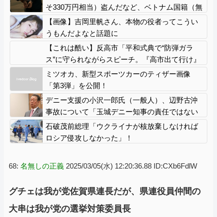
そ330万円相当）盗んだなど、ベトナム国籍（無
職）２人逮捕、盗まれた銅線の半分はすでに売
【画像】吉岡里帆さん、本物の役者ってこうい
却 富山で「金属盗対策法違反（去年9月施
うもんだよなと話題に
行）」による検挙は初
【これは酷い】反高市「平和式典で“防弾ガラ
ス”に守られながらスピーチ。『高市出て行け』
の声も。そういう人が日本の総理」→ツッコミ
ミツオカ、新型スポーツカーのティザー画像
多数「石破さんの時からだよ」
「第3弾」を公開！
デニー支援の小沢一郎氏（一般人）、辺野古沖
事故について「玉城デニー知事の責任ではない
が、不幸な出来事を悪宣伝に利用する人がい
石破茂前総理「ウクライナが核放棄しなければ
る」
ロシア侵攻しなかった」！
68:
名無しの正義
2025/03/05(水) 12:20:36.88 ID:CXb6FdlW
グチェは我が党佐賀県連長だが、県連役員仲間の
大串は我が党の選挙対策委員長