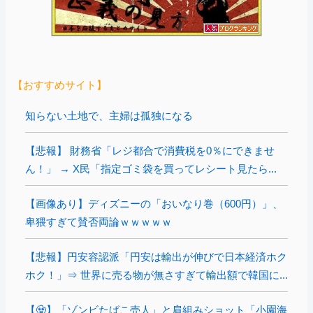
【おすすめサイト】
知らない土地で、主婦は孤独になる
【悲報】 財務省「レジ都合で消費税を0％にできませ
ん！」 → X民「指定ゴミ袋を買ってレシート見たら...
【画像あり】ディズニーの「おいなり巻（600円）」、
卑猥すぎて賛否両論ｗｗｗｗｗ
【悲報】円安容認派「円安は輸出が伸びで日本経済ホク
ホク！」⇒ 世界に売る物が無さすぎて輸出額で韓国に...
【🧟】「ゾンビたばこ売人」と肩組みショット「小園海