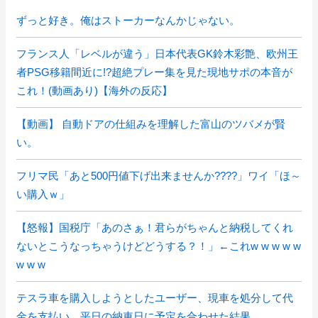
ずっと好き。俺はストーカーなんかじゃない。
フランス人「レベルが違う」日本代表GK鈴木彩艶、欧州王
者PSG移籍間近に!?超絶プレー集を見た現地サポの本音が
これ！(動画あり)【海外の反応】
【動画】 自動ドアの仕組みを理解した富山のツバメが賢
い。
フリマ民「あと500円値下げ出来ませんか????」ワイ「ほ～
い購入ｗ」
【怒報】国税庁「あのさぁ！君らがちゃんと納税してくれ
ないとこうなっちゃうけどどうする？！」←これw w w w w
w w w
テスラ車を購入しようとしたユーザー、現車を処分して代
金を支払い、平日の納車日に予定を合わせた結果……