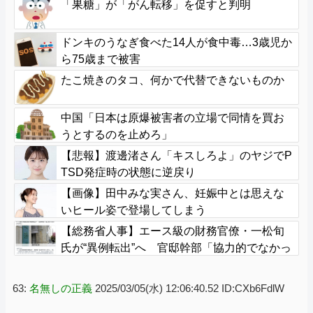
「果糖」が「がん転移」を促すと判明
ドンキのうなぎ食べた14人が食中毒…3歳児か
ら75歳まで被害
たこ焼きのタコ、何かで代替できないものか
中国「日本は原爆被害者の立場で同情を買お
うとするのを止めろ」
【悲報】渡邊渚さん「キスしろよ」のヤジでP
TSD発症時の状態に逆戻り
【画像】田中みな実さん、妊娠中とは思えな
いヒール姿で登場してしまう
【総務省人事】エース級の財務官僚・一松旬
氏が“異例転出”へ 官邸幹部「協力的でなかっ
たから」
63:
名無しの正義
2025/03/05(水) 12:06:40.52 ID:CXb6FdlW