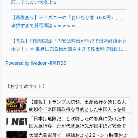
応してしまい大炎上ｗ
【画像あり】ディズニーの「おいなり巻（600円）」、
卑猥すぎて賛否両論ｗｗｗｗｗ
【悲報】円安容認派「円安は輸出が伸びで日本経済ホク
ホク！」⇒ 世界に売る物が無さすぎて輸出額で韓国に...
Powered by livedoor 相互RSS
【おすすめサイト】
【速報】トランプ大統領、出産旅行を禁じる大
統領令「米国籍取得を目的とした中国人らを排
除する」
「日本は危険だ」と吹聴したのを真に受けた中
国人旅行客、だが代替旅行先が日本ほど安全で
はなかった結果……
太陽光発電所で、銅線およそ2.2トン（時価およ