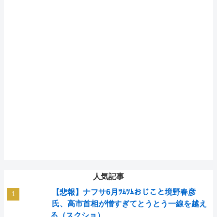
人気記事
【悲報】ナフサ6月ﾂﾑﾂﾑおじこと境野春彦
氏、高市首相が憎すぎてとうとう一線を越え
る（スクショ）