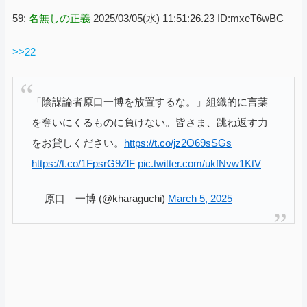
59:
名無しの正義
2025/03/05(水) 11:51:26.23 ID:mxeT6wBC
>>22
「陰謀論者原口一博を放置するな。」組織的に言葉
を奪いにくるものに負けない。皆さま、跳ね返す力
をお貸しください。
https://t.co/jz2O69sSGs
https://t.co/1FpsrG9ZlF
pic.twitter.com/ukfNvw1KtV
— 原口 一博 (@kharaguchi)
March 5, 2025