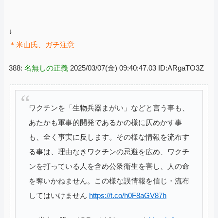
↓
＊米山氏、ガチ注意
388:
名無しの正義
2025/03/07(金) 09:40:47.03 ID:ARgaTO3Z
ワクチンを「生物兵器まがい」などと言う事も、
あたかも軍事的開発であるかの様に仄めかす事
も、全く事実に反します。その様な情報を流布す
る事は、理由なきワクチンの忌避を広め、ワクチ
ンを打っている人を含め公衆衛生を害し、人の命
を奪いかねません。この様な誤情報を信じ・流布
してはいけません
https://t.co/h0F8aGV87h