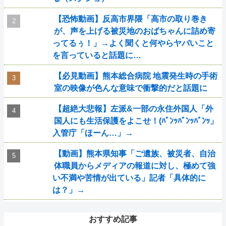
【恐怖動画】反高市界隈「高市の取り巻き
が、声を上げる被災地のおばちゃんに詰め寄
ってるぅ！」→よく聞くと何やらヤバいこと
を言っていると話題に…
【必見動画】熊本総合病院 地震発生時の手術
室の映像が色んな意味で衝撃的だと話題に
【超絶大悲報】左派&一部の永住外国人「外
国人にも生活保護をよこせ！(ﾊﾞﾝｯﾊﾞﾝｯﾊﾞﾝｯ」
入管庁「ほーん…」→
【動画】熊本県知事「ご遺族、被災者、自治
体職員からメディアの報道に対し、極めて強
い不満や苦情が出ている」記者「具体的に
は？」→
おすすめ記事