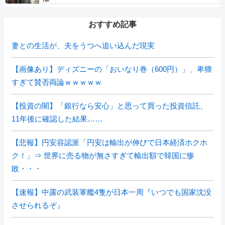
おすすめ記事
妻との生活が、夫をうつへ追い込んだ現実
【画像あり】ディズニーの「おいなり巻（600円）」、卑猥
すぎて賛否両論ｗｗｗｗｗ
【投資の闇】「銀行なら安心」と思って買った投資信託、
11年後に確認した結果……
【悲報】円安容認派「円安は輸出が伸びで日本経済ホクホ
ク！」⇒ 世界に売る物が無さすぎて輸出額で韓国に惨
敗・・・
【速報】中露の武装軍艦4隻が日本一周『いつでも国家沈没
させられるぞ』