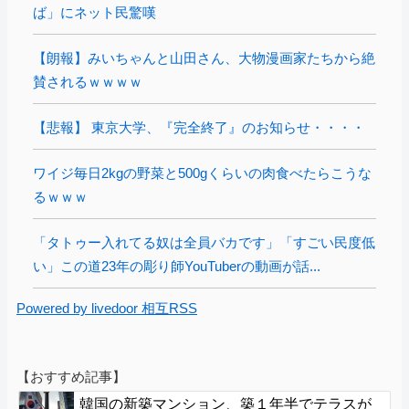
ば」にネット民驚嘆
【朗報】みいちゃんと山田さん、大物漫画家たちから絶
賛されるｗｗｗｗ
【悲報】 東京大学、『完全終了』のお知らせ・・・・
ワイジ毎日2kgの野菜と500gくらいの肉食べたらこうな
るｗｗｗ
「タトゥー入れてる奴は全員バカです」「すごい民度低
い」この道23年の彫り師YouTuberの動画が話...
Powered by livedoor 相互RSS
【おすすめ記事】
韓国の新築マンション、築１年半でテラスが