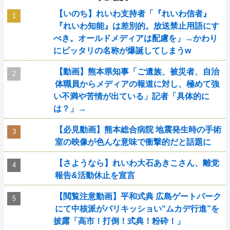
【いのち】れいわ支持者「『れいわ信者』
『れいわ知能』は差別的。放送禁止用語にす
べき。オールドメディアは配慮を」→かわり
にピッタリの名称が爆誕してしまうw
【動画】熊本県知事「ご遺族、被災者、自治
体職員からメディアの報道に対し、極めて強
い不満や苦情が出ている」記者「具体的に
は？」→
【必見動画】熊本総合病院 地震発生時の手術
室の映像が色んな意味で衝撃的だと話題に
【さようなら】れいわ大石あきこさん、離党
報告&活動休止を宣言
【閲覧注意動画】平和式典 広島ゲートパーク
にて中核派がバリキッショい“ムカデ行進”を
披露「高市！打倒！式典！粉砕！」