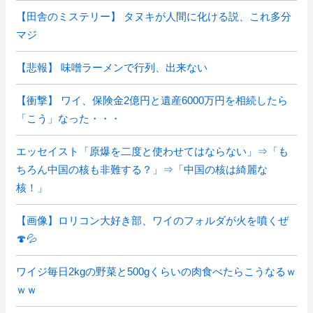
【田舎のミステリー】 タヌキが人間に化ける説、これ多分
マジ
【悲報】 味噌ラーメンで行列、出来ない
【衝撃】 ワイ、保険金2億円と遺産6000万円を相続したら
「こう」なった・・・
エッセイスト「原爆を二度と使わせてはならない」⇒「も
ちろん中国の核も非難する？」⇒「中国の核は綺麗な
核！」
【画像】ロリコン大好き部、ワイのフォルダが火を噴くぜ
🍄💦
ワイジ毎日2kgの野菜と500gくらいの肉食べたらこうなるｗ
ｗｗ