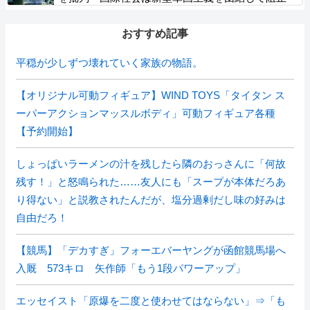
を」！
おすすめ記事
平穏が少しずつ壊れていく家族の物語。
【オリジナル可動フィギュア】WIND TOYS「タイタン ス
ーパーアクションマッスルボディ」可動フィギュア各種
【予約開始】
しょっぱいラーメンの汁を残したら隣のおっさんに「何故
残す！」と怒鳴られた……友人にも「スープが本体だろあ
り得ない」と説教されたんだが、塩分過剰だし味の好みは
自由だろ！
【競馬】「デカすぎ」フォーエバーヤングが函館競馬場へ
入厩 573キロ 矢作師「もう1段パワーアップ」
エッセイスト「原爆を二度と使わせてはならない」⇒「も