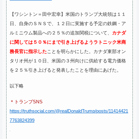
【ワシントン＝田中宏幸】米国のトランプ大統領は１１
日、自身のＳＮＳで、１２日に実施する予定の鉄鋼・ア
ルミニウム製品への２５％の追加関税について、
カナダ
に関しては５０％にまで引き上げるようラトニック米商
務長官に指示した
ことを明らかにした。カナダ東部オン
タリオ州が１０日、米国の３州向けに供給する電力価格
を２５％引き上げると発表したことを理由にあげた。
以下略
＊トランプSNS
https://truthsocial.com/@realDonaldTrump/posts/11414421
7763824399