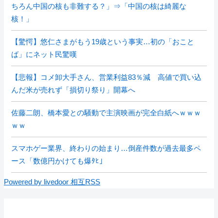
ちろん中国の核も非難する？」⇒「中国の核は綺麗な
核！」
【驚愕】悠仁さまがもう19歳という事実…初の「おこと
ば」にネット民驚嘆
【悲報】コメ卸大手さん、営業利益83％減 高値で買い込
んだ米が売れず「損切り祭り」開幕へ
佐藤二朗、橋本愛との騒動で主演映画が完全白紙へｗｗｗ
ｗｗ
スマホゲー業界、終わりの始まり…倒産件数が過去最多ペ
ース「数億円かけても爆ﾀﾋ」
Powered by livedoor 相互RSS