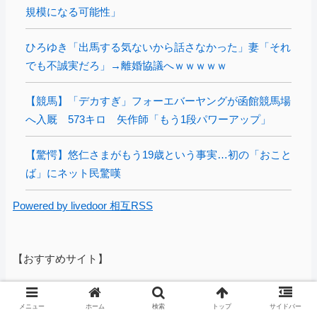
規模になる可能性」
ひろゆき「出馬する気ないから話さなかった」妻「それ
でも不誠実だろ」→離婚協議へｗｗｗｗｗ
【競馬】「デカすぎ」フォーエバーヤングが函館競馬場
へ入厩 573キロ 矢作師「もう1段パワーアップ」
【驚愕】悠仁さまがもう19歳という事実…初の「おこと
ば」にネット民驚嘆
Powered by livedoor 相互RSS
【おすすめサイト】
【動画】動きがキレッキレすぎるJKアイドル、
メニュー
ホーム
検索
トップ
サイドバー
見つかるｗｗｗｗ