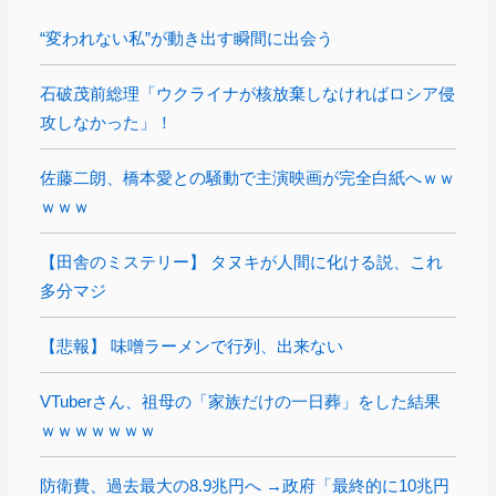
“変われない私”が動き出す瞬間に出会う
石破茂前総理「ウクライナが核放棄しなければロシア侵
攻しなかった」！
佐藤二朗、橋本愛との騒動で主演映画が完全白紙へｗｗ
ｗｗｗ
【田舎のミステリー】 タヌキが人間に化ける説、これ
多分マジ
【悲報】 味噌ラーメンで行列、出来ない
VTuberさん、祖母の「家族だけの一日葬」をした結果
ｗｗｗｗｗｗｗ
防衛費、過去最大の8.9兆円へ →政府「最終的に10兆円