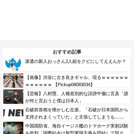
おすすめ記事
派遣の新人おっさん2人組をクビにしてええんか？
【画像】渋谷に古き良きギャル、現るｗｗｗｗｗｗ
ｗｗｗｗｗｗ 【Pickup08083034】
【悲報】八村塁、人種差別的な誹謗中傷に言及「誰
が何と言おうと僕は日本人」
石破前首相を懐かしむ左派、「石破が日本国民から
支持されまくっていた」と主張してしまうも……
中国国防省、海自イージス艦のトマホーク実射試験
を批判「国際社会は新型軍国主義を団結して阻止