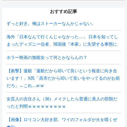
おすすめ記事
ずっと好き。俺はストーカーなんかじゃない。
海外「日本なんて行くんじゃなかった…」 日本を知ってし
まったディズニー信者、帰国後『本家』に失望する事態に
ホラー映画の無能女って何とかならんの？
【衝撃】蓮舫「蓮舫だから叩いて良いという報道に向き合
います！」X民「高市だから叩いて良いをやってるのがお前
だろ」←これ…w w
女芸人の吉住さん（36）メイクしたら普通に美人の部類だ
ったと判明ｗｗｗｗｗｗｗｗｗ
【画像】ロリコン大好き部、ワイのフォルダが火を噴くぜ
🍄💦