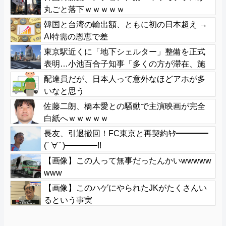
丸ごと落下ｗｗｗｗｗ
韓国と台湾の輸出額、ともに初の日本超え →
AI特需の恩恵で差
東京駅近くに「地下シェルター」整備を正式
表明…小池百合子知事「多くの方が滞在、施
設整備の効果高い」
配達員だが、日本人って意外なほどアホが多
いなと思う
佐藤二朗、橋本愛との騒動で主演映画が完全
白紙へｗｗｗｗｗ
長友、引退撤回！FC東京と再契約ｷﾀ━━━━
(ﾟ∀ﾟ)━━━━!!
【画像】この人って無事だったんかいwwwww
www
【画像】このハゲにやられたJKがたくさんい
るという事実