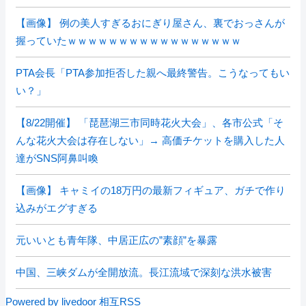
【画像】 例の美人すぎるおにぎり屋さん、裏でおっさんが
握っていたｗｗｗｗｗｗｗｗｗｗｗｗｗｗｗｗｗ
PTA会長「PTA参加拒否した親へ最終警告。こうなってもい
い？」
【8/22開催】 「琵琶湖三市同時花火大会」、各市公式「そ
んな花火大会は存在しない」→ 高価チケットを購入した人
達がSNS阿鼻叫喚
【画像】 キャミイの18万円の最新フィギュア、ガチで作り
込みがエグすぎる
元いいとも青年隊、中居正広の”素顔”を暴露
中国、三峡ダムが全開放流。長江流域で深刻な洪水被害
Powered by livedoor 相互RSS