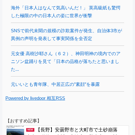
海外「日本人はなんて気高いんだ！」 英高級紙も驚愕
した極限の中の日本人の姿に世界が衝撃
SNSで前代未聞の規模の詐欺案件が発生、自治体3市が
異例の声明を発表して事実関係を全否定
元女優 高樹沙耶さん（６２）、神田明神の境内でのア
ニソン盆踊りを見て「日本の品格が落ちたと思いまし
た...
元いいとも青年隊、中居正広の”素顔”を暴露
Powered by livedoor 相互RSS
【おすすめ記事】
【長野】安曇野市と大町市で土砂崩落
NEW