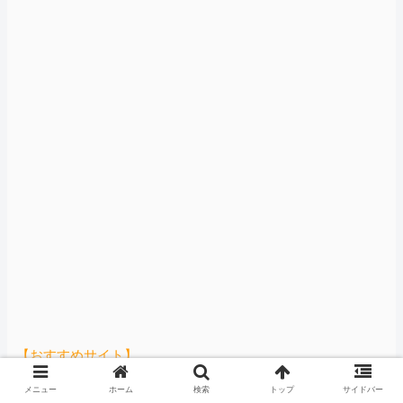
【おすすめサイト】
メニュー
ホーム
検索
トップ
サイドバー
この中国人親子やばすぎる。日本で窃盗