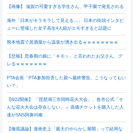
【画像】 滋賀の可愛すぎる学生さん、甲子園で発見される
海外「日本がキラキラして見える…」 日本の街頭インタビ
ューに登場した女子高生4人組がエモすぎると話題に
熊本地震で居酒屋から温泉が湧き出るｗｗｗｗｗｗｗｗ
【悲報】思春期の娘に「キモッ」と言われたお父さん、グ
レるｗｗｗｗｗｗｗ
PTA会長「PTA参加拒否した親へ最終警告。こうなってもい
い？」
【8/22開催】 「琵琶湖三市同時花火大会」、各市公式「そ
んな花火大会は存在しない」→ 高価チケットを購入した人
達がSNS阿鼻叫喚
【徹底議論】漫画史上「最大のやらかし展開」って結局な