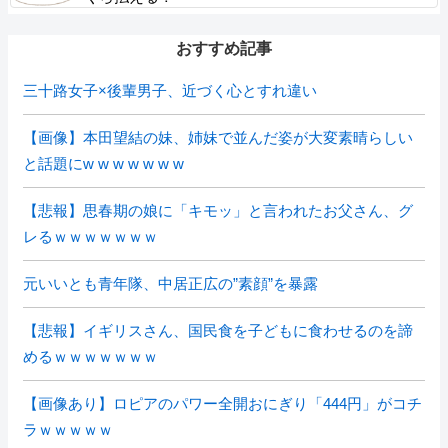
おすすめ記事
三十路女子×後輩男子、近づく心とすれ違い
【画像】本田望結の妹、姉妹で並んだ姿が大変素晴らしい
と話題にw w w w w w w
【悲報】思春期の娘に「キモッ」と言われたお父さん、グ
レるｗｗｗｗｗｗｗ
元いいとも青年隊、中居正広の”素顔”を暴露
【悲報】イギリスさん、国民食を子どもに食わせるのを諦
めるｗｗｗｗｗｗｗ
【画像あり】ロピアのパワー全開おにぎり「444円」がコチ
ラｗｗｗｗｗ