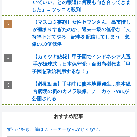
いていい、との報道に何度も向き合ってきま
した」→ツッコミ殺到
【マスコミ妄想】女性セブンさん、高市憎し
が極まりすぎたのか、過去一級の低俗な「支
持率下げてやる」記事を配信してしまう 想
像の10倍低俗
【カミツキ悲報】甲子園でインドネシア人選
手が始球式→日本保守党・百田尚樹代表「甲
子園を政治利用するな！」
【必見動画】手術中に熊本地震発生…熊本総
合病院の例のカメラ映像、ノーカットver.が
公開される
おすすめ記事
ずっと好き。俺はストーカーなんかじゃない。