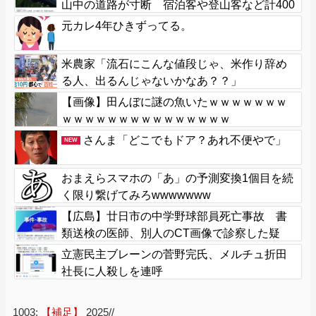
山中の道路が寸断 宿泊客や登山客など計400
人近くが孤立か 土石流で橋が流されたとの
元カレ4年ひきずってる。
情報も
米農家「流石にこんな値段じゃ、米作り辞め
る人、出るんじゃないかなあ？？」
【画像】田んぼに謎の魚いたｗｗｗｗｗｗｗ
ｗｗｗｗｗｗｗｗｗｗｗｗｗｗｗ
さんま「どこでもドア？あれ不便やで」
NEW
おまえらスマホの「あ」の予測変換1個目を続
く限り繋げてみろwwwwwww
【広島】廿日市の中学野球部員死亡事故 書
類送検の医師、別人のCT画像で診察した疑
い 頭部出血に気づかなかった可能性
立憲民主ブレーンの菅野完氏、メルチュ折田
社長に人殺しを連呼
1003:
【補足】
2025//