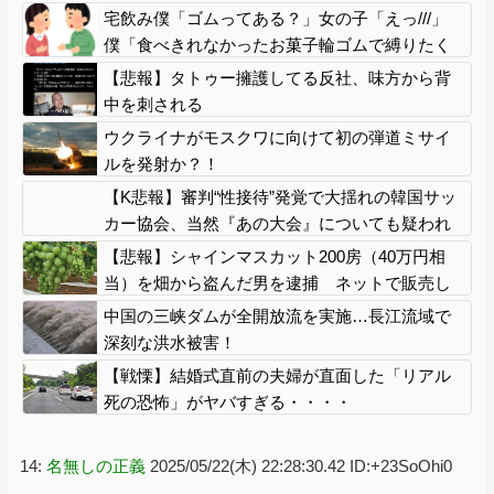
宅飲み僕「ゴムってある？」女の子「えっ///」
僕「食べきれなかったお菓子輪ゴムで縛りたく
て」女の子「⋯あ、そ、そっか///」
【悲報】タトゥー擁護してる反社、味方から背
中を刺される
ウクライナがモスクワに向けて初の弾道ミサイ
ルを発射か？！
【K悲報】審判“性接待”発覚で大揺れの韓国サッ
カー協会、当然『あの大会』についても疑われ
てしまう…
【悲報】シャインマスカット200房（40万円相
当）を畑から盗んだ男を逮捕 ネットで販売し
ていた模様
中国の三峡ダムが全開放流を実施…長江流域で
深刻な洪水被害！
【戦慄】結婚式直前の夫婦が直面した「リアル
死の恐怖」がヤバすぎる・・・・
14:
名無しの正義
2025/05/22(木) 22:28:30.42 ID:+23SoOhi0