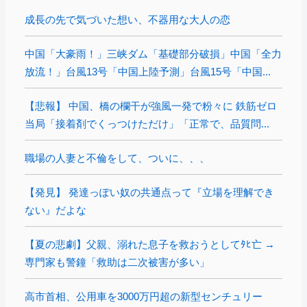
成長の先で気づいた想い、不器用な大人の恋
中国「大豪雨！」三峡ダム「基礎部分破損」中国「全力
放流！」台風13号「中国上陸予測」台風15号「中国...
【悲報】 中国、橋の欄干が強風一発で粉々に 鉄筋ゼロ
当局「接着剤でくっつけただけ」「正常で、品質問...
職場の人妻と不倫をして、ついに、、、
【発見】 発達っぽい奴の共通点って『立場を理解でき
ない』だよな
【夏の悲劇】父親、溺れた息子を救おうとしてﾀﾋ亡 →
専門家も警鐘「救助は二次被害が多い」
高市首相、公用車を3000万円超の新型センチュリー