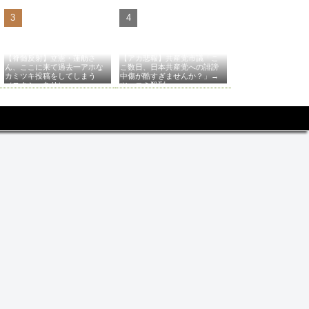
【脊髄反射】立憲・蓮舫さ
【アカ悲報】共産党市議「こ
ん、ここに来て過去一アホな
こ数日、日本共産党への誹謗
カミツキ投稿をしてしまう
中傷が酷すぎませんか？」→
（スクショあり）
ツッコミ殺到