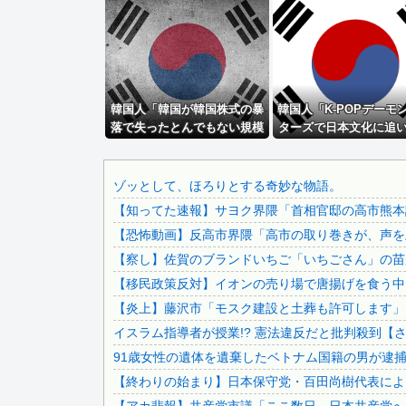
イオン爆発事故、原因はLPG漏れか…経産省が全国一斉点検
【画像】仙台育英のマネージャー可愛すぎwwwwwwwww...
中国政府、強烈な不満を表明「泥棒が『泥棒を捕まえろ』と叫.
「外国人は日本人と同じ生活者で、地域の担い手」…多文化共.
韓国人「韓国が韓国株式の暴
【ワロタ】トランプ大統領とホワイトハウス、ナルトに自分の.
韓国人「K-POPデーモ
落で失ったとんでもない規模
ターズで日本文化に追
【驚愕】1回1時間程度のsexで20～30回くらい逝き...
の国民年金の金額がこち
たと思ったのに、逆に
【画像】 日産が社運をかけて発売するSUVｗｗｗｗｗｗｗ
ら…」→「韓国の未来が…
されてしまった模様・
（ﾌﾞﾙﾌﾞﾙ」＝韓国の反応
【悲報】ちいかわの映画を見たイラン人が激怒｢子供に見せる.
ゾッとして、ほろりとする奇妙な物語。
【知ってた速報】サヨク界隈「首相官邸の高市熊本訪
【トミカ】新シリーズ「トミカ クロスレスキュー」 始動
【恐怖動画】反高市界隈「高市の取り巻きが、声を上
【画像】アイドルのオフ会の光景、レベチw w w w w...
【察し】佐賀のブランドいちご「いちごさん」の苗が
義兄嫁が自宅をサロンにして姪を毎日ウトメへ預ける生活に。.
【移民政策反対】イオンの売り場で唐揚げを食う中
【速報】 中国、ガチで逝く
【炎上】藤沢市「モスク建設と土葬も許可します」
【画像】 パッパ「妻と子供と海に来た」パシャ←想像の20..
イスラム指導者が授業!? 憲法違反だと批判殺到【
【画像】 福岡、こんなのが普通に走ってるｗｗｗｗｗｗｗｗ.
91歳女性の遺体を遺棄したベトナム国籍の男が逮捕さ
韓国人「日本ではビールジョッキをほとんど洗わずに、次の客.
【終わりの始まり】日本保守党・百田尚樹代表による
兄嫁「正月に帰るから、ゲームと、いいお肉と酒と、お風呂グ.