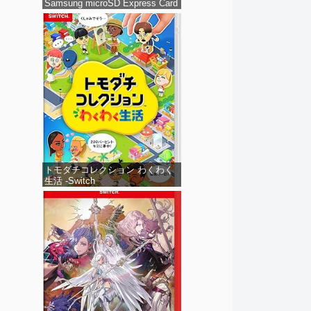
Samsung microSD Express Card
256GB for Nintendo Switch 2(サ
ムスン マイクロSDエクスプレス
カード 256GB) 【Amazon.co.jp
限定特典】Nintendo S
トモダチコレクション わくわく
生活 -Switch