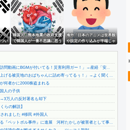
義兄嫁が自宅をサロンにして姪を毎日ウトメへ預ける生活に。...
玉川徹氏、包丁男に発砲した警官の行動について「死刑になら...
..
「毎日、渋谷でデモが起きてる」と左派が心の拠り所にする動...
..
【速報】 中国、ガチで逝く
..
ンハン
【画像】 パッパ「妻と子供と海に来た」パシャ←想像の20...
韓国人「熊本地震の政府支援
海外「日本のアニメは世界観
いつい
で韓国人が一番不思議に思う
や設定の作り込みが半端じゃ
【画像】 福岡、こんなのが普通に走ってるｗｗｗｗｗｗｗｗ...
突き放
事がこれ」
ない…！」外国人を夢中にに
【恐怖動画】反高市界隈「高市の取り巻きが、声を上げる被災...
・・」
する世界観の作品と
は・・・？ 海外の反応
..
【察し】佐賀のブランドいちご「いちごさん」の苗が何者かに...
問動画にBGMが付いてる！災害利用ガー！」→産経「安...
【移民政策反対】イオンの売り場で唐揚げを食う中国人の子供
げる被災地のおばちゃんに詰め寄ってるぅ！」→よく聞く...
【炎上】藤沢市「モスク建設と土葬も許可します」→3万人の...
何者かに2000株盗まれる
..
91歳女性の遺体を遺棄したベトナム国籍の男が逮捕されまし...
国人の子供
【終わりの始まり】日本保守党・百田尚樹代表による『ペット...
→3万人の反対署名も却下
.
日本旅行キャンセルすべきか…1万年ぶり史上最大級の火山の...
さくらの解説】
..
無気力な韓国代表、オーストリアにも0-1で敗北…3月のA...
れました #移民 #外国人
..
3.1節がある月なのに…3月のカレンダーに日本の富士山・...
『ペットボル事件』に進展 河村たかしが被害者として事...
..
韓国代表、コートジボワールに0対4で完敗＝韓国の反応