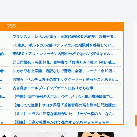
RSS
フランス人「レベルが違う」日本代表GK鈴木彩艶、欧州王者...
.
FC東京、ポルトガル2部ペナフィエルに期限付き移籍してい...
..
英BBC：アストンマーチン内部の分析ではホンダPUはメル...
元日向坂46・松田好花、食中毒で「腹痛とおう吐と下痢が止...
..
シカホワ村上宗隆、通訳なしで普通に会話。コーチ「今10段...
.
お前ら『ペルチェ素子の首ネッククーラー』使ったことあるか...
..
古き良きロールプレイングゲームにありがちな事
..
【中国】 毎年恒例の大洪水、今年もヤバい 湖北省秭帰県で...
..
【知ってた速報】サヨク界隈「首相官邸の高市熊本訪問動画に...
【ＧＪ】 クラスに迷惑な池沼がいた。リーダー格のＡ「なん...
..
【画像】 日産が社運をかけて発売するSUVｗｗｗｗｗｗｗ
【画像】 日産が社運をかけて発売するSUVｗｗｗｗｗｗｗ