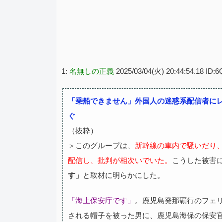
1:
名無しの正義
2025/03/04(火) 20:44:54.18 ID
「乗船できません」外国人の迷惑系配信者に
ぐ
（抜粋）
＞このグループは、
新幹線の車内で騒いだり
配信し、批判が相次いでいた。
こうした被害
す」
と取材に明らかにした。
「海上保安庁です」
。鹿児島発那覇行のフェリ
される帽子を被った男に、鹿児島海保の保安