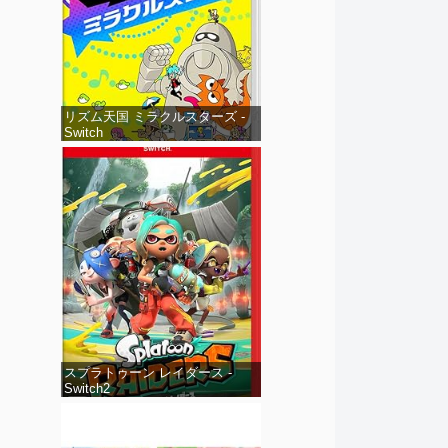
リズム天国 ミラクルスターズ -
Switch
スプラトゥーン レイダース -
Switch2