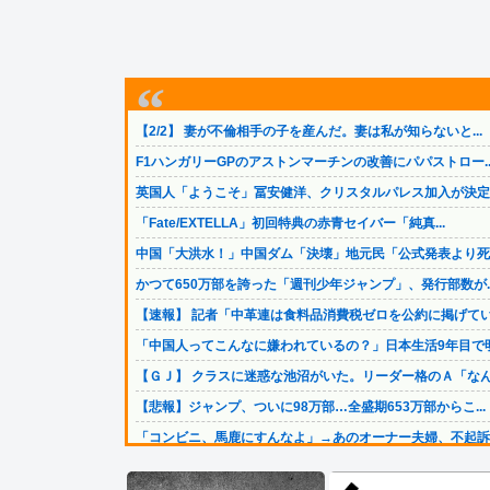
【2/2】 妻が不倫相手の子を産んだ。妻は私が知らないと...
F1ハンガリーGPのアストンマーチンの改善にパパストロー..
英国人「ようこそ」冨安健洋、クリスタルパレス加入が決定的.
「Fate/EXTELLA」初回特典の赤青セイバー「純真...
中国「大洪水！」中国ダム「決壊」地元民「公式発表より死者.
かつて650万部を誇った「週刊少年ジャンプ」、発行部数が..
【速報】 記者「中革連は食料品消費税ゼロを公約に掲げてい.
「中国人ってこんなに嫌われているの？」日本生活9年目で明.
【ＧＪ】 クラスに迷惑な池沼がいた。リーダー格のＡ「なん.
【悲報】ジャンプ、ついに98万部…全盛期653万部からこ...
「コンビニ、馬鹿にすんなよ」→あのオーナー夫婦、不起訴ｗ.
高市政権「減税します」→財源「これから考えます」