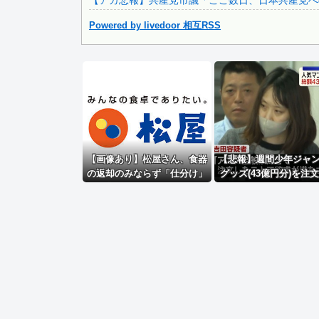
【アカ悲報】共産党市議「ここ数日、日本共産党へ
Powered by livedoor 相互RSS
Powered by livedoor 相互RSS
【画像あり】松屋さん、食器
【悲報】週間少年ジャ
の返却のみならず「仕分け」
グッズ(43億円分)を注
まで客にやらせてしまうｗｗ
てキャンセルした女逮
ｗｗｗ
ｗｗｗｗｗｗ