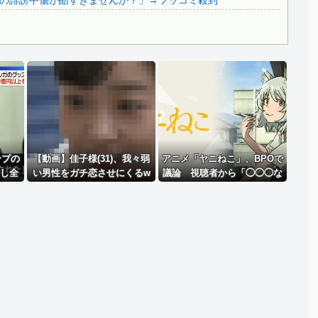
の誹謗中傷が酷すぎませんか？」→ツッコミ殺到
Powered by livedoor 相互RSS
ンプの
【動画】佳子様(31)、我々弱
アニメ「ヤニねこ」、BPOで
文し全
い男性をガチ恋させにくるw
議論 視聴者から「◯◯◯な
捕ｗｗ
wwwwww 【Pickup0516471
のではないか」との批判が寄
4】
せられる