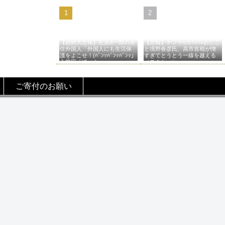
【超絶大悲報】左派&一部の永
【悲報】ナフサ6月ﾂﾑﾂﾑおじこ
住外国人「外国人にも生活保
と境野春彦氏、高市首相が憎
護をよこせ！(ﾊﾞﾝｯﾊﾞﾝｯﾊﾞﾝｯ」
すぎてとうとう一線を越える
入管庁「ほーん…」→
（スクショ）
ご寄付のお願い