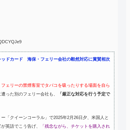
:6QDCYQJe9
レッドカード 海保・フェリー会社の毅然対応に賞賛相次
、フェリーの禁煙客室でタバコを吸ったりする場面を自ら
に遭った別のフェリー会社も、
「厳正な対応を行う予定で
ー「クイーンコーラル」で2025年2月26日夕、米国人と
官が英語でこう告げ、
「残念ながら、チケットを購入され