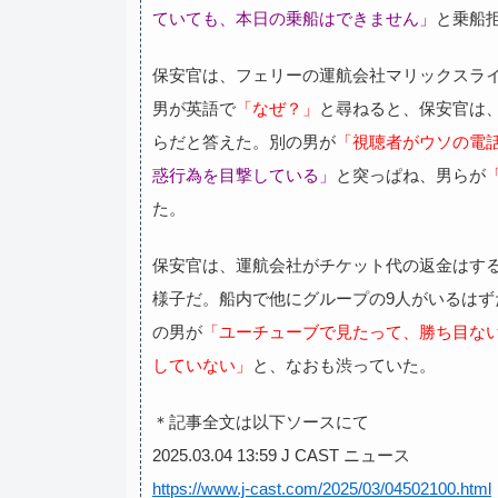
ていても、本日の乗船はできません」
と乗船
保安官は、フェリーの運航会社マリックスラ
男が英語で
「なぜ？」
と尋ねると、保安官は
らだと答えた。別の男が
「視聴者がウソの電
惑行為を目撃している」
と突っぱね、男らが
た。
保安官は、運航会社がチケット代の返金はす
様子だ。船内で他にグループの9人がいるはず
の男が
「ユーチューブで見たって、勝ち目な
していない」
と、なおも渋っていた。
＊記事全文は以下ソースにて
2025.03.04 13:59 J CAST ニュース
https://www.j-cast.com/2025/03/04502100.html