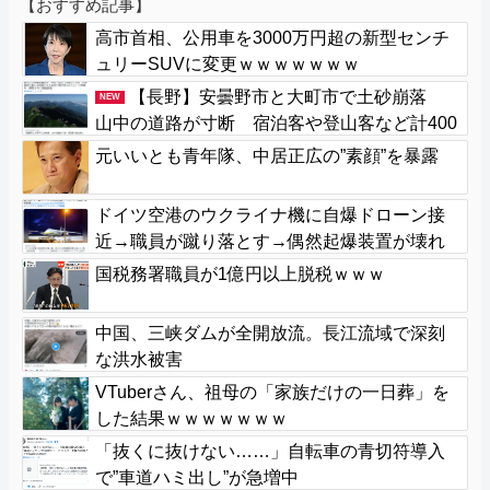
【おすすめ記事】
高市首相、公用車を3000万円超の新型センチ
ュリーSUVに変更ｗｗｗｗｗｗｗ
【長野】安曇野市と大町市で土砂崩落
NEW
山中の道路が寸断 宿泊客や登山客など計400
人近くが孤立か 土石流で橋が流されたとの
元いいとも青年隊、中居正広の”素顔”を暴露
情報も
ドイツ空港のウクライナ機に自爆ドローン接
近→職員が蹴り落とす→偶然起爆装置が壊れ
セーフ
国税務署職員が1億円以上脱税ｗｗｗ
中国、三峡ダムが全開放流。長江流域で深刻
な洪水被害
VTuberさん、祖母の「家族だけの一日葬」を
した結果ｗｗｗｗｗｗｗ
「抜くに抜けない……」自転車の青切符導入
で”車道ハミ出し”が急増中