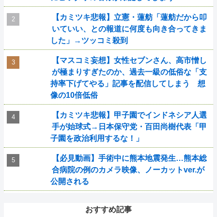
【カミツキ悲報】立憲・蓮舫「蓮舫だから叩
いていい、との報道に何度も向き合ってきま
した」→ツッコミ殺到
【マスコミ妄想】女性セブンさん、高市憎し
が極まりすぎたのか、過去一級の低俗な「支
持率下げてやる」記事を配信してしまう 想
像の10倍低俗
【カミツキ悲報】甲子園でインドネシア人選
手が始球式→日本保守党・百田尚樹代表「甲
子園を政治利用するな！」
【必見動画】手術中に熊本地震発生…熊本総
合病院の例のカメラ映像、ノーカットver.が
公開される
おすすめ記事