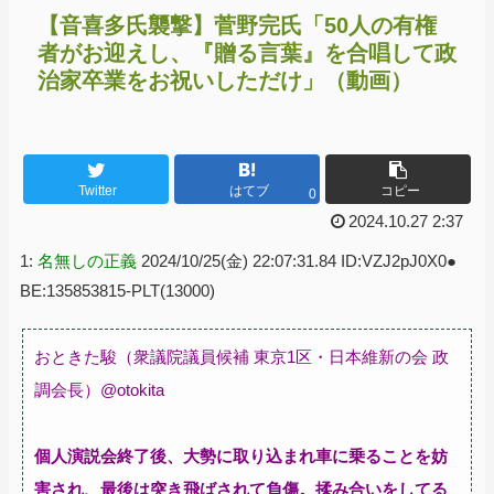
【音喜多氏襲撃】菅野完氏「50人の有権
者がお迎えし、『贈る言葉』を合唱して政
治家卒業をお祝いしただけ」（動画）
Twitter
はてブ
コピー
0
2024.10.27 2:37
1:
名無しの正義
2024/10/25(金) 22:07:31.84 ID:VZJ2pJ0X0●
BE:135853815-PLT(13000)
おときた駿（衆議院議員候補 東京1区・日本維新の会 政
調会長）@otokita
個人演説会終了後、大勢に取り込まれ車に乗ることを妨
害され、最後は突き飛ばされて負傷。
揉み合いをしてる