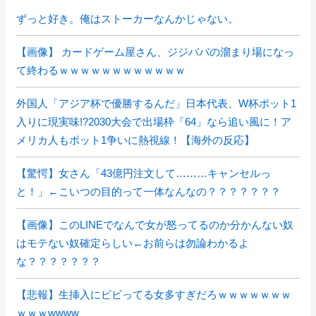
ずっと好き。俺はストーカーなんかじゃない。
【画像】 カードゲーム屋さん、ジジババの溜まり場になっ
て終わるｗｗｗｗｗｗｗｗｗｗｗｗ
外国人「アジア杯で優勝するんだ」日本代表、W杯ポット1
入りに現実味!?2030大会で出場枠「64」なら追い風に！ア
メリカ人もポット1争いに熱視線！【海外の反応】
【驚愕】女さん「43億円注文して………キャンセルっ
と！」←こいつの目的って一体なんなの？？？？？？？
【画像】このLINEでなんで女が怒ってるのか分かんない奴
はモテない奴確定らしい←お前らは勿論わかるよ
な？？？？？？？
【悲報】生挿入にビビってる女多すぎだろｗｗｗｗｗｗｗ
ｗｗｗwwww