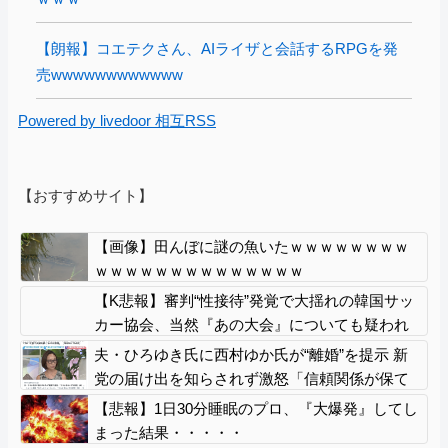
【朗報】コエテクさん、AIライザと会話するRPGを発
売wwwwwwwwwwww
Powered by livedoor 相互RSS
【おすすめサイト】
【画像】田んぼに謎の魚いたｗｗｗｗｗｗｗｗ
ｗｗｗｗｗｗｗｗｗｗｗｗｗｗ
【K悲報】審判“性接待”発覚で大揺れの韓国サッ
カー協会、当然『あの大会』についても疑われ
てしまう…
夫・ひろゆき氏に西村ゆか氏が“離婚”を提示 新
党の届け出を知らされず激怒「信頼関係が保て
ず夫婦を続けるのは無理」
【悲報】1日30分睡眠のプロ、『大爆発』してし
まった結果・・・・・