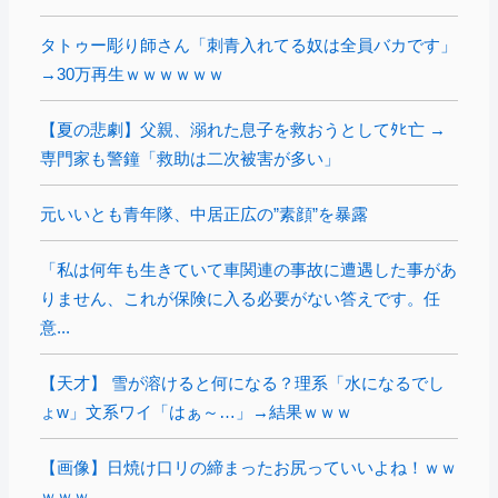
タトゥー彫り師さん「刺青入れてる奴は全員バカです」
→30万再生ｗｗｗｗｗｗ
【夏の悲劇】父親、溺れた息子を救おうとしてﾀﾋ亡 →
専門家も警鐘「救助は二次被害が多い」
元いいとも青年隊、中居正広の”素顔”を暴露
「私は何年も生きていて車関連の事故に遭遇した事があ
りません、これが保険に入る必要がない答えです。任
意...
【天才】 雪が溶けると何になる？理系「水になるでし
ょw」文系ワイ「はぁ～…」→結果ｗｗｗ
【画像】日焼け口リの締まったお尻っていいよね！ｗｗ
ｗｗｗ