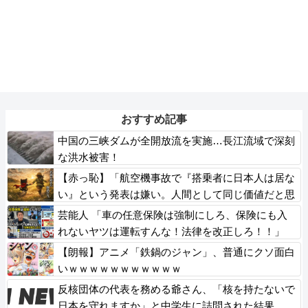
おすすめ記事
中国の三峡ダムが全開放流を実施…長江流域で深刻
な洪水被害！
【赤っ恥】「航空機事故で『搭乗者に日本人は居な
い』という発表は嫌い。人間として同じ価値だと思
う」→ツッコミ殺到も「自分が気に入らないと思っ
芸能人 「車の任意保険は強制にしろ、保険にも入
た」とノーダメージアピール
れないヤツは運転すんな！法律を改正しろ！！」
【朗報】アニメ「鉄鍋のジャン」、普通にクソ面白
いｗｗｗｗｗｗｗｗｗｗｗ
反核団体の代表を務める爺さん、「核を持たないで
日本を守れますか」と中学生に詰問された結果……