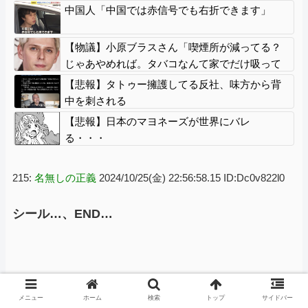
中国人「中国では赤信号でも右折できます」
【物議】小原ブラスさん「喫煙所が減ってる？
じゃあやめれば。タバコなんて家でだけ吸って
ればいい」
【悲報】タトゥー擁護してる反社、味方から背
中を刺される
【悲報】日本のマヨネーズが世界にバレ
る・・・
215:
名無しの正義
2024/10/25(金) 22:56:58.15 ID:Dc0v822l0
シール…、END…
246:
名無しの正義
2024/10/25(金) 23:07:13.02 ID:YjthrZDs0
メニュー
ホーム
検索
トップ
サイドバー