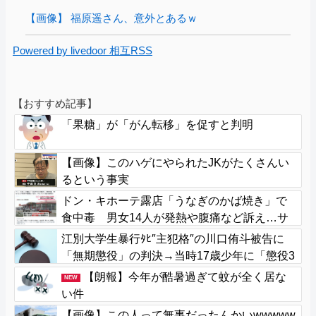
【画像】 福原遥さん、意外とあるｗ
Powered by livedoor 相互RSS
【おすすめ記事】
「果糖」が「がん転移」を促すと判明
【画像】このハゲにやられたJKがたくさんい
るという事実
ドン・キホーテ露店「うなぎのかば焼き」で
食中毒 男女14人が発熱や腹痛など訴え…サ
ルモネラ属の菌検出
江別大学生暴行ﾀﾋ″主犯格″の川口侑斗被告に
「無期懲役」の判決→当時17歳少年に「懲役3
0年」の判決
【朗報】今年が酷暑過ぎて蚊が全く居な
NEW
い件
【画像】この人って無事だったんかいwwwww