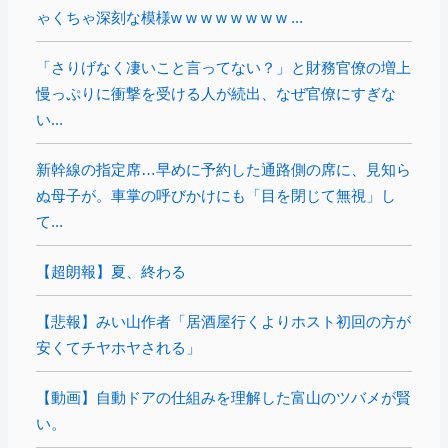
ゃくちゃ深刻な模様w w w w w w w w ...
「さりげなく凄いこと言ってない？」と財務官僚の増上
慢っぷりに衝撃を受ける人が続出、なぜ官僚にすぎな
い...
新幹線の指定席…早めに予約した通路側の席に、見知ら
ぬ母子が。車掌の呼びかけにも「目を閉じて無視」し
て...
【超朗報】夏、終わる
【悲報】みい山作者「居酒屋行くよりホスト初回の方が
安くてチヤホヤされる」
【動画】自動ドアの仕組みを理解した富山のツバメが賢
い。