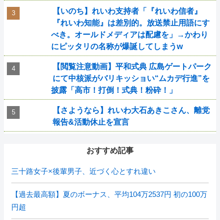
【いのち】れいわ支持者「『れいわ信者』
『れいわ知能』は差別的。放送禁止用語にす
べき。オールドメディアは配慮を」→かわり
にピッタリの名称が爆誕してしまうw
【閲覧注意動画】平和式典 広島ゲートパーク
にて中核派がバリキッショい“ムカデ行進”を
披露「高市！打倒！式典！粉砕！」
【さようなら】れいわ大石あきこさん、離党
報告&活動休止を宣言
おすすめ記事
三十路女子×後輩男子、近づく心とすれ違い
【過去最高額】夏のボーナス、平均104万2537円 初の100万
円超