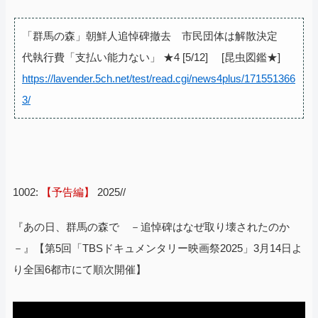
「群馬の森」朝鮮人追悼碑撤去 市民団体は解散決定
代執行費「支払い能力ない」 ★4 [5/12] [昆虫図鑑★]
https://lavender.5ch.net/test/read.cgi/news4plus/171551366
3/
1002:
【予告編】
2025//
『あの日、群馬の森で －追悼碑はなぜ取り壊されたのか
－』【第5回「TBSドキュメンタリー映画祭2025」3月14日よ
り全国6都市にて順次開催】