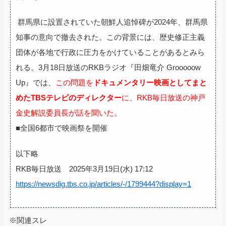
群馬県に設置されていた朝鮮人追悼碑が2024年、群馬県
知事の意向で撤去された。この背景には、歴史修正主義
団体が各地で行政に圧力をかけていることがあるとみら
れる。3月18日放送のRKBラジオ『田畑竜介 Grooooow
Up』では、
この問題を
ドキュメンタリー映画としてまと
めたTBSテレビのディレクター
に、RKB毎日放送の神戸
金史解説委員長が話を聞いた。
■全国6都市で映画祭を開催
以下略
RKB毎日放送 2025年3月19日(水) 17:12
https://newsdig.tbs.co.jp/articles/-/1799444?display=1
※関連スレ