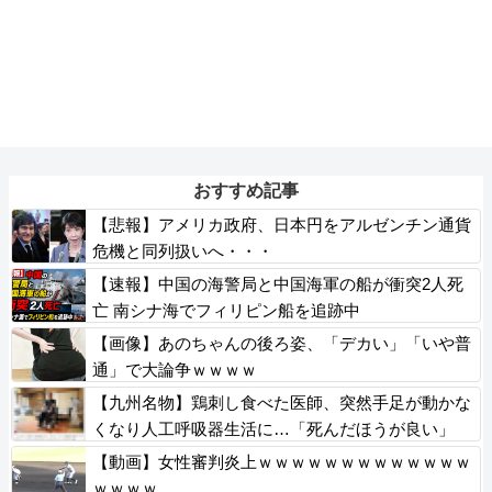
おすすめ記事
【悲報】アメリカ政府、日本円をアルゼンチン通貨
危機と同列扱いへ・・・
【速報】中国の海警局と中国海軍の船が衝突2人死
亡 南シナ海でフィリピン船を追跡中
【画像】あのちゃんの後ろ姿、「デカい」「いや普
通」で大論争ｗｗｗｗ
【九州名物】鶏刺し食べた医師、突然手足が動かな
くなり人工呼吸器生活に…「死んだほうが良い」
【動画】女性審判炎上ｗｗｗｗｗｗｗｗｗｗｗｗｗ
ｗｗｗｗ