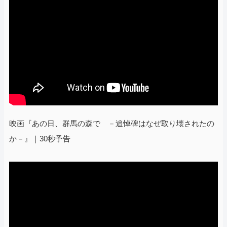
映画『あの日、群馬の森で －追悼碑はなぜ取り壊されたの
か－』｜30秒予告