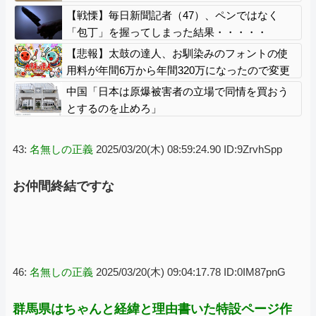
押しすべき」
【戦慄】毎日新聞記者（47）、ペンではなく
「包丁」を握ってしまった結果・・・・・
【悲報】太鼓の達人、お馴染みのフォントの使
用料が年間6万から年間320万になったので変更
に
中国「日本は原爆被害者の立場で同情を買おう
とするのを止めろ」
43:
名無しの正義
2025/03/20(木) 08:59:24.90 ID:9ZrvhSpp
お仲間終結ですな
46:
名無しの正義
2025/03/20(木) 09:04:17.78 ID:0IM87pnG
群馬県はちゃんと経緯と理由書いた特設ページ作