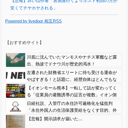
【悲報】みい山作者「居酒屋行くよりホスト初回の方が
安くてチヤホヤされる」
Powered by livedoor 相互RSS
【おすすめサイト】
川底に沈んでいたマンモスやナチス軍艦など露
出、熱波でドナウ川が歴史的渇水！
左遷された財務省エリートに待ち受ける運命が
やばすぎる！と話題に、経歴自体はとんでもな
いものだが……
【イオンモール熊本】一転して話が変わってく
る「従業員の避難誘導の証言が複数」イオン側
が社内規定に抵触していた疑い
日経社説、入管庁の永住許可厳格化を猛批判
「永住外国人の生活保護受給をなくす目的、外
国人の意欲をそがないか懸念」「外国人を一時
【悲報】開示請求が届いた…
的な労働力ではなく、処遇改善などで定着を後