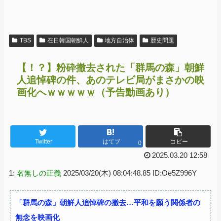
TBS
在日韓国朝鮮人
地方自治体
歴史問題
【！？】粉砕撤去された「群馬の森」朝鮮
人追悼碑の件、あのテレビ局がまさかの映
画化へｗｗｗｗｗ（予告動画あり）
Twitter
はてブ
コピー
0
2025.03.20 12:58
1:
名無しの正義
2025/03/20(木) 08:04:48.85 ID:Oe5Z996Y
「群馬の森」朝鮮人追悼碑の撤去…平和を願う関係者の
無念を映画化