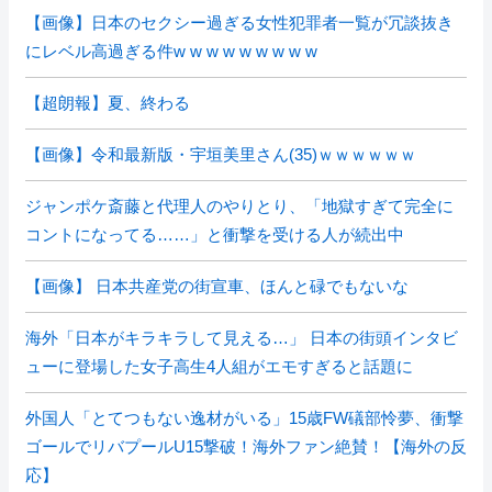
【画像】日本のセクシー過ぎる女性犯罪者一覧が冗談抜き
にレベル高過ぎる件w w w w w w w w w
【超朗報】夏、終わる
【画像】令和最新版・宇垣美里さん(35)ｗｗｗｗｗｗ
ジャンポケ斎藤と代理人のやりとり、「地獄すぎて完全に
コントになってる……」と衝撃を受ける人が続出中
【画像】 日本共産党の街宣車、ほんと碌でもないな
海外「日本がキラキラして見える…」 日本の街頭インタビ
ューに登場した女子高生4人組がエモすぎると話題に
外国人「とてつもない逸材がいる」15歳FW礒部怜夢、衝撃
ゴールでリバプールU15撃破！海外ファン絶賛！【海外の反
応】