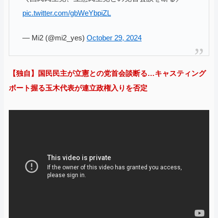
pic.twitter.com/gbWeYbpiZL
— Mi2 (@mi2_yes)
October 29, 2024
【独自】国民民主が立憲との党首会談断る…キャスティング
ボート握る玉木代表が連立政権入りを否定