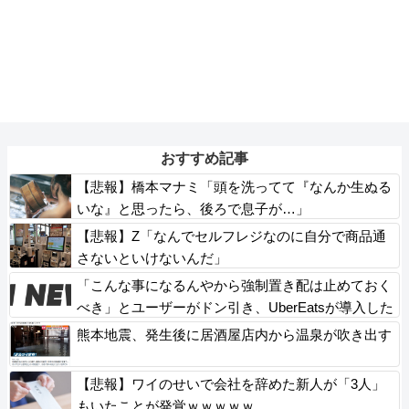
おすすめ記事
【悲報】橋本マナミ「頭を洗ってて『なんか生ぬる
いな』と思ったら、後ろで息子が…」
【悲報】Z「なんでセルフレジなのに自分で商品通
さないといけないんだ」
「こんな事になるんやから強制置き配は止めておく
べき」とユーザーがドン引き、UberEatsが導入した
強制置き配が起こしたのは……
熊本地震、発生後に居酒屋店内から温泉が吹き出す
【悲報】ワイのせいで会社を辞めた新人が「3人」
もいたことが発覚ｗｗｗｗｗ