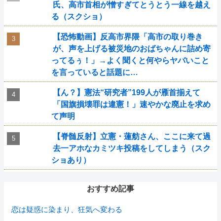
氏、高市首相が憎すぎてとうとう一線を越え
る（スクショ）
【恐怖動画】反高市界隈「高市の取り巻き
が、声を上げる被災地のおばちゃんに詰め寄
ってるぅ！」→よく聞くと何やらヤバいこと
を言っていると話題に…
【ん？】憲法“研究者”199人が雁首揃えて
「国旗損壊罪は違憲！」速やかな廃止を求め
て声明
【脊髄反射】立憲・蓮舫さん、ここに来て過
去一アホなカミツキ投稿をしてしまう（スク
ショあり）
おすすめ記事
恋は疑惑に染まり、狂気へ変わる