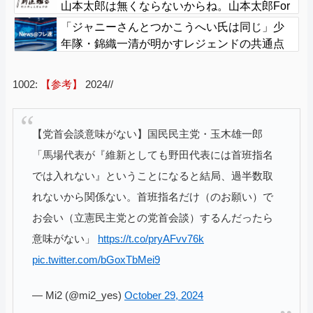
山本太郎は無くならないからね。山本太郎For
ever????」
「ジャニーさんとつかこうへい氏は同じ」少
年隊・錦織一清が明かすレジェンドの共通点
と我流の演出論
1002:
【参考】
2024//
【党首会談意味がない】国民民主党・玉木雄一郎
「馬場代表が『維新としても野田代表には首班指名
では入れない』ということになると結局、過半数取
れないから関係ない。首班指名だけ（のお願い）で
お会い（立憲民主党との党首会談）するんだったら
意味がない」
https://t.co/pryAFvv76k
pic.twitter.com/bGoxTbMei9
— Mi2 (@mi2_yes)
October 29, 2024