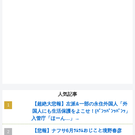
人気記事
【超絶大悲報】左派&一部の永住外国人「外
国人にも生活保護をよこせ！(ﾊﾞﾝｯﾊﾞﾝｯﾊﾞﾝｯ」
入管庁「ほーん…」→
【悲報】ナフサ6月ﾂﾑﾂﾑおじこと境野春彦