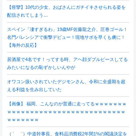
【痙攣】10代の少女、おばさんにガチイキさせられる姿を
配信されてしまう…
スペイン「凄すぎるわ」19歳MF佐藤龍之介、圧巻ゴール！
名門バレンシアで衝撃デビュー！現地サポを早くも虜に！
【海外の反応】
居酒屋で4名です！ってする時、アヘ顔ダブルピースしてる
みたいになるの恥ずかしいんやが
オワコン扱いされていたデジモンさん、令和に全盛期を超
える利益を生み出していた
【画像】 福岡、こんなのが普通に走ってるｗｗｗｗｗｗｗ
ｗｗｗｗｗｗｗｗｗｗｗｗｗｗｗｗｗｗｗｗｗｗｗｗｗｗ
ｗｗｗｗｗｗｗ
（ ´_ゝ`）中道幹事長、食料品消費税2年間1%の閣議決定を