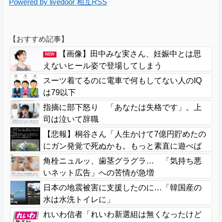
Powered by livedoor 相互RSS
【おすすめ記事】
【画像】田中みな実さん、妊娠中とは思
NEW
えないヒール姿で登場してしまう
スーツ着てるのに電車で何もしてない人のIQ
は79以下
指摘に部下怒り 「あなたは失格です」。上
司は泣いて辞職
【悲報】桐谷さん「人生かけて7億円貯めたの
にガン発覚で死ぬかも。もっと素直に遊べば
よかった」後悔の涙
角栓ニュルッ、歯茎グラグラ… 「気持ち悪
いネット広告」への苦情が急増
日本の地震被害に支援したのに…「韓国産の
水は水洗トイレに」
れいわ信者「れいわ新選組は無くなったけど