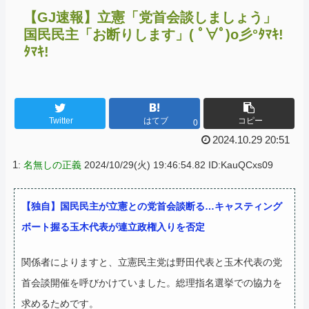
【GJ速報】立憲「党首会談しましょう」
国民民主「お断りします」( ﾟ∀ﾟ)o彡°ﾀﾏｷ!
ﾀﾏｷ!
Twitter
はてブ
コピー
0
2024.10.29 20:51
1
:
名無しの正義
2024/10/29(火) 19:46:54.82 ID:KauQCxs09
【独自】国民民主が立憲との党首会談断る…キャスティング
ボート握る玉木代表が連立政権入りを否定
関係者によりますと、立憲民主党は野田代表と玉木代表の党
首会談開催を呼びかけていました。総理指名選挙での協力を
求めるためです。