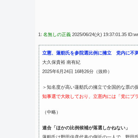
1:
名無しの正義
2025/06/24(火) 19:37:01.35 ID
立憲、蓮舫氏を参院選比例に擁立 党内に不
大久保貴裕 南有紀
2025年6月24日 16時26分（抜粋）
＞知名度が高い蓮舫氏の擁立で全国的な票の
知事選で大敗しており、立憲内には「党にプ
（中略）
連合「ほかの比例候補が落選しかねない」
蓮舫氏は野田佳彦代表の側近の一人で、野田