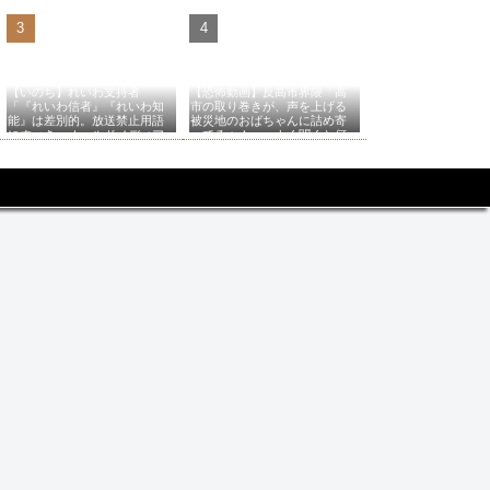
【いのち】れいわ支持者
【恐怖動画】反高市界隈「高
「『れいわ信者』『れいわ知
市の取り巻きが、声を上げる
能』は差別的。放送禁止用語
被災地のおばちゃんに詰め寄
にすべき。オールドメディア
ってるぅ！」→よく聞くと何
は配慮を」→かわりにピッタ
やらヤバいことを言っている
リの名称が爆誕してしまうw
と話題に…