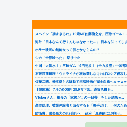
スペイン「凄すぎるわ」19歳MF佐藤龍之介、圧巻ゴール！..
海外「日本なんて行くんじゃなかった…」 日本を知ってしま.
ホラー映画の無能女って何とかならんの？
シカ「全部喰った」 祭り中止
中国「大洪水！」三峡ダム「9門開放！（全力放流」中国都市.
石破茂前総理「ウクライナが核放棄しなければロシア侵攻しな.
佐藤二朗、橋本愛との騒動で主演映画が完全白紙へｗｗｗｗ
【韓国株】 7月のKOSPI 28.9％下落…通貨危機を...
VTuberさん、祖母の「家族だけの一日葬」をした結果ｗ...
高市総理、被爆体験者と面会するも「握手だけ」←何のために.
防衛費、過去最大の8.9兆円へ →政府「最終的に10兆円...
スマホゲー業界、終わりの始まり…倒産件数が過去最多ペース.