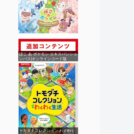
ぽこ あ ポケモン エキスパンショ
ンパス|オンラインコード版
トモダチコレクション わくわく