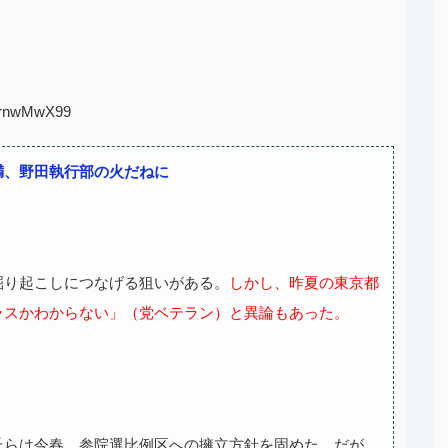
:wrnwMwX99
満、野田執行部の火だねに
掘り起こしにつなげる狙いがある。
しかし、昨夏の東京都
ラスかわからない」（党ベテラン）と異論もあった。
氏らは今春、参院選比例区への擁立方針を固めた。だが、