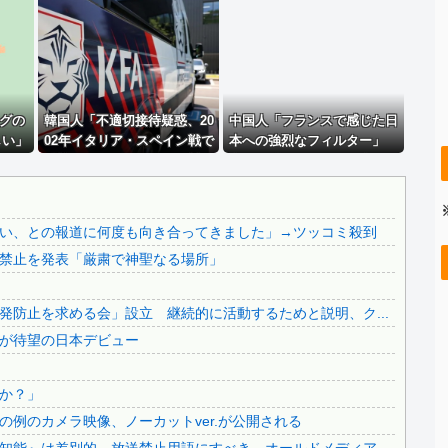
ワイジ毎日2kgの野菜と500gくらいの肉食べたらこうな...
..
【悲報】 東京大学、『完全終了』のお知らせ・・・・
..
【悲報】 ジャンポケ斉藤の妻、夫の求刑7年翌日にInst...
【英断】靖国神社、境内におけるコスプレや軍装の禁止を発表...
.
グの
中国の海水浴場の映像があまりにも・・・
韓国人「不適切接待疑惑、20
中国人「フランスで感じた日
しい」
02年イタリア・スペイン戦で
本への強烈なフィルター」
【拡散希望】辺野古転覆事故遺族が「全容解明と再発防止を求...
『韓国に奪われた』と欧州の
中国人「フランスと日本は両
【なんで】竹島ソングを歌う韓国アイドルグループが待望の日...
大手メディアが一斉に報
想い」「中国人と分かると空
道！」
気が凍りつく」
中国人による密漁が止まらない
い、との報道に何度も向き合ってきました」→ツッコミ殺到
..
【必見動画】手術中に熊本地震発生…熊本総合病院の例のカメ...
禁止を発表「厳粛で神聖なる場所」
..
【いのち】れいわ支持者「『れいわ信者』『れいわ知能』は差...
日本旅行キャンセルすべきか…1万年ぶり史上最大級の火山の...
防止を求める会」設立 継続的に活動するためと説明、ク...
無気力な韓国代表、オーストリアにも0-1で敗北…3月のA...
が待望の日本デビュー
3.1節がある月なのに…3月のカレンダーに日本の富士山・...
..
韓国代表、コートジボワールに0対4で完敗＝韓国の反応
か？」
..
例のカメラ映像、ノーカットver.が公開される