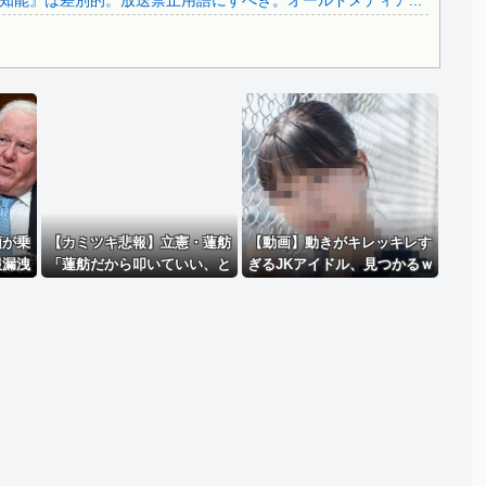
能』は差別的。放送禁止用語にすべき。オールドメディア...
.
Powered by livedoor 相互RSS
領が乗
【カミツキ悲報】立憲・蓮舫
【動画】動きがキレッキレす
報漏洩
「蓮舫だから叩いていい、と
ぎるJKアイドル、見つかるｗ
ン政権
の報道に何度も向き合ってき
ｗｗｗ
クセス
ました」→ツッコミ殺到