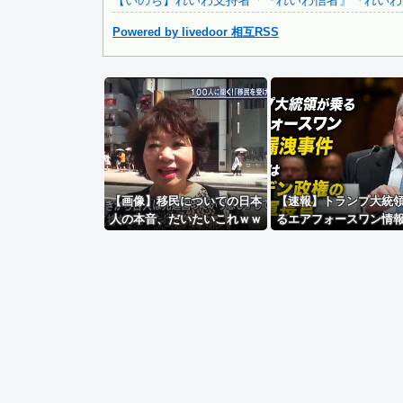
【いのち】れいわ支持者「『れいわ信者』『れいわ知
「2年間、たぶん1日4回は握ってた」ラスベガスで買った3..
Powered by livedoor 相互RSS
Powered by livedoor 相互RSS
【画像】移民についての日本
【速報】トランプ大統
人の本音、だいたいこれｗｗ
るエアフォースワン情
ｗｗ
事件、流出元はバイデ
の空軍長官と判明「ア
権を取り消す」