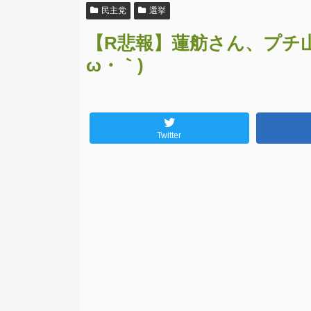
民主党
選挙
【R悲報】蓮舫さん、プチ
ω・｀)
Twitter