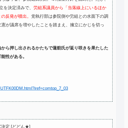
立を決定済みで、
労組系議員から「当落線上にいるほか
との反発が噴出。
党執行部は参院側や労組との水面下の調
立憲が議席を増やしたことを踏まえ、擁立にかじを切っ
内から押し出されるかたちで蓮舫氏が返り咲きを果たした
可能性がある。
6SUTFK00DM.html?iref=comtop_7_03
定 [どどん★]