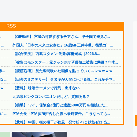
RSS
.
【GIF動画】 宮城の可愛すぎるチアさん、甲子園で発見さ...
..
外国人「日本の未来は安泰だ」16歳MF三井寺眞、衝撃ゴー...
【試合実況】 西武スタメン 先発:高橋光成（2026.8...
「被告はモンスター」元ジャンポケ斉藤慎二被告に懲役７年求...
..
【腹筋崩壊】 見た瞬間吹いた画像を貼っていくスレｗｗｗｗ
..
【田舎のミステリー】 タヌキが人間に化ける説、これ多分マ...
ｗ
【悲報】 味噌ラーメンで行列、出来ない
元温泉ピンクコンパニオンだけど、質問ある？
【衝撃】 ワイ、保険金2億円と遺産6000万円を相続した...
..
PTA会長「PTA参加拒否した親へ最終警告。こうなっても...
【悲報】 中国、橋の欄干が強風一発で粉々に 鉄筋ゼロ 当...
..
日本をダメにした総理大臣、ワースト１位が同点でこの人ｗｗ...