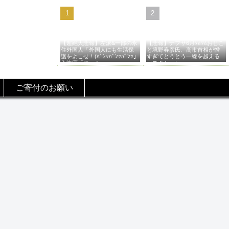
【超絶大悲報】左派&一部の永
【悲報】ナフサ6月ﾂﾑﾂﾑおじこ
住外国人「外国人にも生活保
と境野春彦氏、高市首相が憎
護をよこせ！(ﾊﾞﾝｯﾊﾞﾝｯﾊﾞﾝｯ」
すぎてとうとう一線を越える
入管庁「ほーん…」→
（スクショ）
ご寄付のお願い