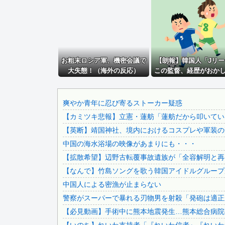
元温泉ピンクコンパニオンだけど、質問ある？
野口健氏 猛暑続きで夏の甲子園を危惧「鍛え上げられた野球.
【拡散希望】辺野古転覆事故遺族が「全容解明と再発防止を求.
【悲報】ロシア、じわじわと逝き始める
お粗末ロシア軍、機密会議で
【避難所】キッチンカー、から揚げや麺類提供 40代女性「..
【朗報】韓国人「Jリー
大失態！（海外の反応）
この監督、経歴がおか
同僚の美人に土下座して必死に頼んだらこうなるwww
「外国人受け入れ反対」大幅増 若い世代で多く
【画像】居酒屋さん、6人で長居して会計4939円しか使わ...
爽やか青年に忍び寄るストーカー疑惑
【カミツキ悲報】立憲・蓮舫「蓮舫だから叩いてい
子なし保育士の義兄夫婦、上から目線で育児アドバイスされる.
【英断】靖国神社、境内におけるコスプレや軍装の
元コトメ「実妹の姪に祝儀出したのにうちの娘には出さないの.
中国の海水浴場の映像があまりにも・・・
【衝撃】 ワイ、保険金2億円と遺産6000万円を相続した...
【拡散希望】辺野古転覆事故遺族が「全容解明と再発
PTA会長「PTA参加拒否した親へ最終警告。こうなっても...
【なんで】竹島ソングを歌う韓国アイドルグループ
【悲報】 中国、橋の欄干が強風一発で粉々に 鉄筋ゼロ 当...
中国人による密漁が止まらない
日本をダメにした総理大臣、ワースト１位が同点でこの人ｗｗ.
警察がスーパーで暴れる刃物男を射殺「発砲は適正
【速報】 みいちゃん、覚醒し戦闘民族化。お子様二人をフル.
【必見動画】手術中に熊本地震発生…熊本総合病院の
ワイジ毎日2kgの野菜と500gくらいの肉食べたらこうな...