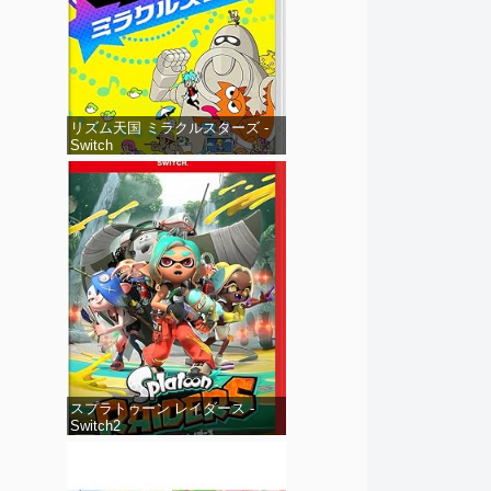
リズム天国 ミラクルスターズ -
Switch
スプラトゥーン レイダース -
Switch2