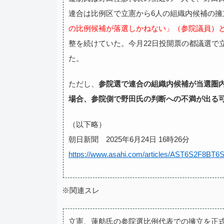
連合は比例区で立憲から6人の組織内候補の擁
の比例候補が落選しかねない」（参院議員）
整を続けていた。今月22日投開票の都議選で
た。
ただし、
参院選で連合の組織内候補が当選圏
場合、参院側で野田氏の判断への不満が出る
（以下略）
朝日新聞 2025年6月24日 16時26分
https://www.asahi.com/articles/AST6S2F8BT
※関連スレ
立憲、蓮舫氏の参院選比例代表での擁立を正式決