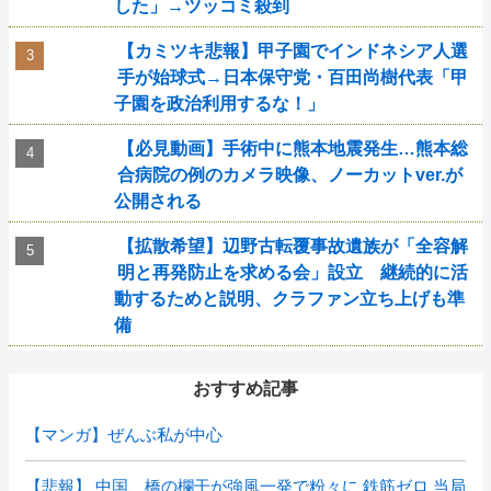
した」→ツッコミ殺到
【カミツキ悲報】甲子園でインドネシア人選
手が始球式→日本保守党・百田尚樹代表「甲
子園を政治利用するな！」
【必見動画】手術中に熊本地震発生…熊本総
合病院の例のカメラ映像、ノーカットver.が
公開される
【拡散希望】辺野古転覆事故遺族が「全容解
明と再発防止を求める会」設立 継続的に活
動するためと説明、クラファン立ち上げも準
備
おすすめ記事
【マンガ】ぜんぶ私が中心
【悲報】 中国、橋の欄干が強風一発で粉々に 鉄筋ゼロ 当局