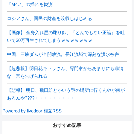
「M4.7」の揺れを観測
ロシアさん、国民の財産を没収しはじめる
【画像】 全身入れ墨の彫り師、『とんでもない正論』を吐
いて30万再生されてしまうｗｗｗｗｗｗｗ
中国、三峡ダムが全開放流。長江流域で深刻な洪水被害
【超悲報】明日花キララさん、専門家からあまりにも非情
な一言を告げられる
【悲報】 明日、飛田給とかいう謎の場所に行くんやが何が
あるんや????・・・・・・・・・
Powered by livedoor 相互RSS
おすすめ記事