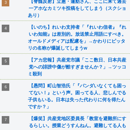
【脊髄反射】立憲・蓮舫さん、ここに来て過去
一アホなカミツキ投稿をしてしまう（スクショ
あり）
【いのち】れいわ支持者「『れいわ信者』『れ
いわ知能』は差別的。放送禁止用語にすべき。
オールドメディアは配慮を」→かわりにピッタ
リの名称が爆誕してしまうw
【アカ悲報】共産党市議「ここ数日、日本共産
党への誹謗中傷が酷すぎませんか？」→ツッコ
ミ殺到
【愚問】町山智浩氏「『パンダいなくても困っ
てない！』という声。困ってる人、悲しんでる
子供もいる。日本は失った代わりに何を得たん
ですか？」
【爆笑】共産党地区委員長「教室を避難所にす
るらしい。授業どうすんねん。避難してる人も