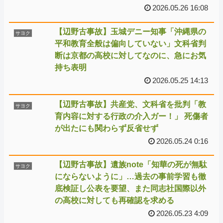
2026.05.26 16:08
【辺野古事故】玉城デニー知事「沖縄県の
サヨク
平和教育全般は偏向していない」文科省判
断は京都の高校に対してなのに、急にお気
持ち表明
2026.05.25 14:13
【辺野古事故】共産党、文科省を批判「教
サヨク
育内容に対する行政の介入ガー！」 死傷者
が出たにも関わらず反省せず
2026.05.24 0:16
【辺野古事故】遺族note「知華の死が無駄
サヨク
にならないように」…過去の事前学習も徹
底検証し公表を要望、また同志社国際以外
の高校に対しても再確認を求める
2026.05.23 4:09