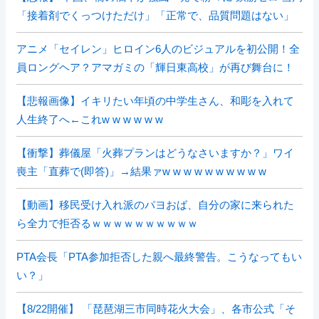
「接着剤でくっつけただけ」「正常で、品質問題はない」
アニメ「セイレン」ヒロイン6人のビジュアルを初公開！全
員ロングヘア？アマガミの「輝日東高校」が再び舞台に！
【悲報画像】イキリたい年頃の中学生さん、和彫を入れて
人生終了へ←これw w w w w w
【衝撃】葬儀屋「火葬プランはどうなさいますか？」ワイ
喪主「直葬で(即答)」→結果ァw w w w w w w w w w
【動画】移民受け入れ派のパヨおば、自分の家に来られた
ら全力で拒否るｗｗｗｗｗｗｗｗｗｗ
PTA会長「PTA参加拒否した親へ最終警告。こうなってもい
い？」
【8/22開催】 「琵琶湖三市同時花火大会」、各市公式「そ