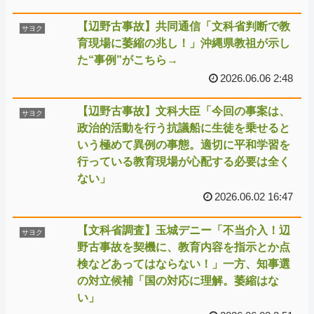
【辺野古事故】共同通信「文科省判断で教
サヨク
育現場に萎縮の兆し！」沖縄県教祖が示し
た“事例”がこちら→
2026.06.06 2:48
【辺野古事故】文科大臣「今回の事案は、
サヨク
政治的活動を行う抗議船に生徒を乗せると
いう極めて異例の事態。適切に平和学習を
行っている教育現場が心配する必要は全く
ない」
2026.06.02 16:47
【文科省調査】玉城デニー「不当介入！辺
サヨク
野古事故を契機に、教育内容を指示とか点
検などあってはならない！」一方、知事選
の対立候補「国の対応に理解。萎縮はな
い」