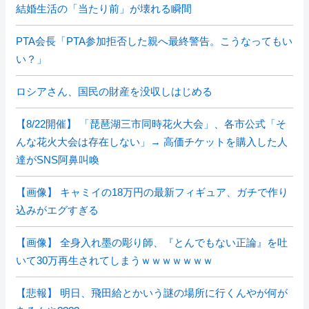
結婚生活の「当たり前」が壊れる瞬間
PTA会長「PTA参加拒否した親へ最終警告。こうなってもい
い？」
ロシアさん、国民の財産を没収しはじめる
【8/22開催】 「琵琶湖三市同時花火大会」、各市公式「そ
んな花火大会は存在しない」→ 高価チケットを購入した人
達がSNS阿鼻叫喚
【画像】 キャミイの18万円の最新フィギュア、ガチで作り
込みがエグすぎる
【画像】 全身入れ墨の彫り師、『とんでもない正論』を吐
いて30万再生されてしまうｗｗｗｗｗｗｗ
【悲報】 明日、飛田給とかいう謎の場所に行くんやが何が