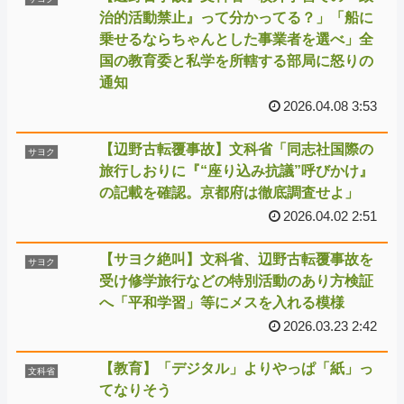
治的活動禁止』って分かってる？」「船に
乗せるならちゃんとした事業者を選べ」全
国の教育委と私学を所轄する部局に怒りの
通知
2026.04.08 3:53
【辺野古転覆事故】文科省「同志社国際の
サヨク
旅行しおりに『“座り込み抗議”呼びかけ』
の記載を確認。京都府は徹底調査せよ」
2026.04.02 2:51
【サヨク絶叫】文科省、辺野古転覆事故を
サヨク
受け修学旅行などの特別活動のあり方検証
へ「平和学習」等にメスを入れる模様
2026.03.23 2:42
【教育】「デジタル」よりやっぱ「紙」っ
文科省
てなりそう