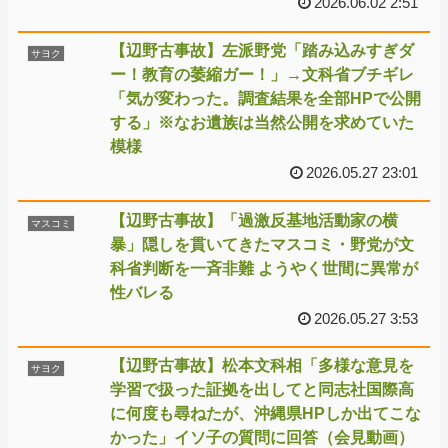
2026.06.02 2:51
【辺野古事故】左派野党「踏み込みすぎダ
サヨク
ー！教育の萎縮ガー！」→文科省ブチギレ
「気が変わった。調査結果を全部HPで公開
する」※なお遺族は当然公開を求めていた
模様
2026.05.27 23:01
【辺野古事故】「過激反基地活動家の横
マスコミ
暴」隠しを貫いてきたマスコミ・野党が文
科省判断を一斉非難 ようやく世間に異常が
性バレる
2026.05.27 3:53
【辺野古事故】松本文科相「多様な意見を
サヨク
学習で扱った証拠を出してと同志社国際高
に何度も尋ねたが、沖縄県HPしか出てこな
かった」イソ子の質問に回答（会見動画）