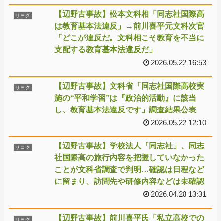
【辺野古事故】松本文科相「同志社国際高
サヨク
は教育基本法違反」→前川喜平元文科次官
「どこが違反だ。文科相こそ教育を不当に
支配する教育基本法違反だ」
2026.05.22 16:53
【辺野古事故】文科省「同志社国際高校実
サヨク
施の“平和学習”は『政治的活動』に該当
し、教育基本法違反です」調査結果公表
2026.05.22 12:10
【辺野古事故】学校法人「同志社」、同志
サヨク
社国際高の旅行内容を把握していなかった
ことが文科省調査で判明…確認は日程など
に留まり、訪問先や研修内容などは未確認
2026.04.28 13:31
【辺野古事故】前川喜平氏「私立高校での
サヨク