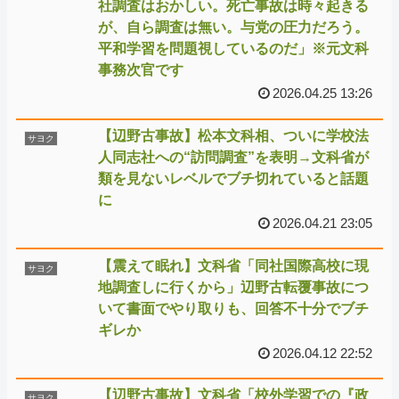
社調査はおかしい。死亡事故は時々起きる
が、自ら調査は無い。与党の圧力だろう。
平和学習を問題視しているのだ」※元文科
事務次官です
2026.04.25 13:26
【辺野古事故】松本文科相、ついに学校法
サヨク
人同志社への“訪問調査”を表明→文科省が
類を見ないレベルでブチ切れていると話題
に
2026.04.21 23:05
【震えて眠れ】文科省「同社国際高校に現
サヨク
地調査しに行くから」辺野古転覆事故につ
いて書面でやり取りも、回答不十分でブチ
ギレか
2026.04.12 22:52
【辺野古事故】文科省「校外学習での『政
サヨク