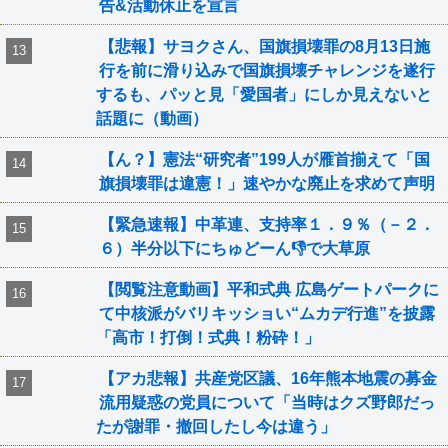
告&活動休止を宣言
【悲報】サヨクさん、国旗損壊罪の8月13日施
行を前に滑り込みで国旗損壊チャレンジを遂行
するも、パッと見「愛国者」にしか見えないと
話題に（動画）
【ん？】憲法“研究者”199人が雁首揃えて「国
旗損壊罪は違憲！」速やかな廃止を求めて声明
【緊急速報】中革連、支持率１．９％（－２．
６）半分以下にちゅどーん👎で大草原
【閲覧注意動画】平和式典 広島ゲートパークに
て中核派がバリキッショい“ムカデ行進”を披露
「高市！打倒！式典！粉砕！」
【アカ悲報】共産党区議、16年熊本地震の募金
流用疑惑の党員について「当時はクズ野郎だっ
たが謝罪・撤回したし今は違う」