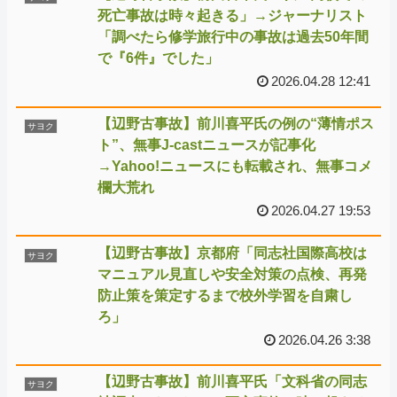
死亡事故は時々起きる」→ジャーナリスト
「調べたら修学旅行中の事故は過去50年間
で『6件』でした」
2026.04.28 12:41
【辺野古事故】前川喜平氏の例の“薄情ポス
サヨク
ト”、無事J-castニュースが記事化
→Yahoo!ニュースにも転載され、無事コメ
欄大荒れ
2026.04.27 19:53
【辺野古事故】京都府「同志社国際高校は
サヨク
マニュアル見直しや安全対策の点検、再発
防止策を策定するまで校外学習を自粛し
ろ」
2026.04.26 3:38
【辺野古事故】前川喜平氏「文科省の同志
サヨク