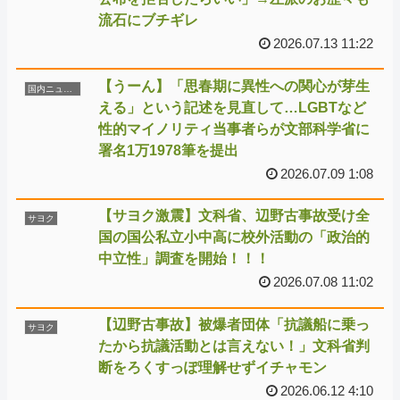
流石にブチギレ
2026.07.13 11:22
【うーん】「思春期に異性への関心が芽生
国内ニュース
える」という記述を見直して…LGBTなど
性的マイノリティ当事者らが文部科学省に
署名1万1978筆を提出
2026.07.09 1:08
【サヨク激震】文科省、辺野古事故受け全
サヨク
国の国公私立小中高に校外活動の「政治的
中立性」調査を開始！！！
2026.07.08 11:02
【辺野古事故】被爆者団体「抗議船に乗っ
サヨク
たから抗議活動とは言えない！」文科省判
断をろくすっぽ理解せずイチャモン
2026.06.12 4:10