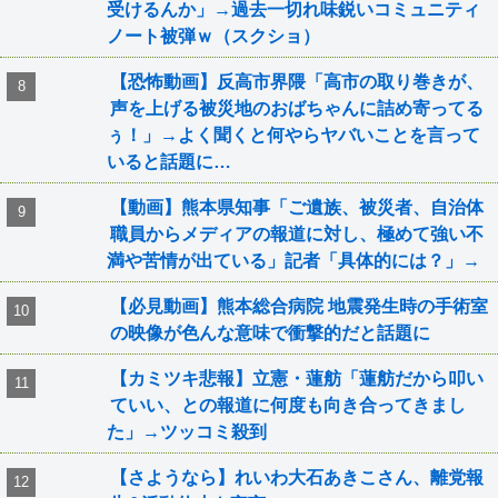
受けるんか」→過去一切れ味鋭いコミュニティ
ノート被弾ｗ（スクショ）
【恐怖動画】反高市界隈「高市の取り巻きが、
声を上げる被災地のおばちゃんに詰め寄ってる
ぅ！」→よく聞くと何やらヤバいことを言って
いると話題に…
【動画】熊本県知事「ご遺族、被災者、自治体
職員からメディアの報道に対し、極めて強い不
満や苦情が出ている」記者「具体的には？」→
【必見動画】熊本総合病院 地震発生時の手術室
の映像が色んな意味で衝撃的だと話題に
【カミツキ悲報】立憲・蓮舫「蓮舫だから叩い
ていい、との報道に何度も向き合ってきまし
た」→ツッコミ殺到
【さようなら】れいわ大石あきこさん、離党報