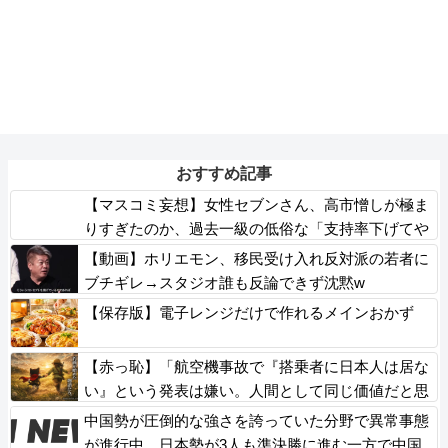
おすすめ記事
【マスコミ妄想】女性セブンさん、高市憎しが極ま
りすぎたのか、過去一級の低俗な「支持率下げてや
る」記事を配信してしまう 想像の10倍低俗
【動画】ホリエモン、移民受け入れ反対派の若者に
ブチギレ→スタジオ誰も反論できず沈黙w
【保存版】電子レンジだけで作れるメインおかず
【赤っ恥】「航空機事故で『搭乗者に日本人は居な
い』という発表は嫌い。人間として同じ価値だと思
う」→ツッコミ殺到も「自分が気に入らないと思っ
中国勢が圧倒的な強さを誇っていた分野で異常事態
た」とノーダメージアピール
が進行中、日本勢が3人も準決勝に進む一方で中国